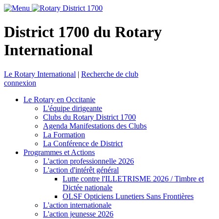
District 1700 du Rotary
International
Le Rotary International
|
Recherche de club
connexion
Le Rotary en Occitanie
L'équipe dirigeante
Clubs du Rotary District 1700
Agenda Manifestations des Clubs
La Formation
La Conférence de District
Programmes et Actions
L'action professionnelle 2026
L'action d'intérêt général
Lutte contre l'ILLETRISME 2026 / Timbre et
Dictée nationale
OLSF Opticiens Lunetiers Sans Frontières
L'action internationale
L'action jeunesse 2026