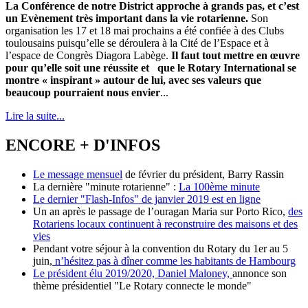
La Conférence de notre District approche à grands pas, et c’est
un Evènement très important dans la vie rotarienne.
Son
organisation les 17 et 18 mai prochains a été confiée à des Clubs
toulousains puisqu’elle se déroulera à la Cité de l’Espace et à
l’espace de Congrès Diagora Labège.
Il faut tout mettre en œuvre
pour qu’elle soit une réussite et que le Rotary International se
montre « inspirant » autour de lui, avec ses valeurs que
beaucoup pourraient nous envier
...
Lire la suite...
ENCORE + D'INFOS
Le message mensuel
de février du président, Barry Rassin
La dernière "minute rotarienne" :
La 100ème minute
Le dernier "Flash-Infos" de janvier 2019 est en ligne
Un an après le passage de l’ouragan Maria sur Porto Rico,
des
Rotariens locaux continuent à reconstruire des maisons et des
vies
Pendant votre séjour à la convention du Rotary du 1er au 5
juin,
n’hésitez pas à dîner comme les habitants de Hambourg
Le président élu 2019/2020, Daniel Maloney,
annonce son
thème présidentiel "Le Rotary connecte le monde"