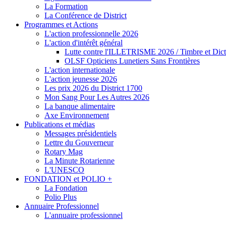
La Formation
La Conférence de District
Programmes et Actions
L'action professionnelle 2026
L'action d'intérêt général
Lutte contre l'ILLETRISME 2026 / Timbre et Dict
OLSF Opticiens Lunetiers Sans Frontières
L'action internationale
L'action jeunesse 2026
Les prix 2026 du District 1700
Mon Sang Pour Les Autres 2026
La banque alimentaire
Axe Environnement
Publications et médias
Messages présidentiels
Lettre du Gouverneur
Rotary Mag
La Minute Rotarienne
L'UNESCO
FONDATION et POLIO +
La Fondation
Polio Plus
Annuaire Professionnel
L'annuaire professionnel