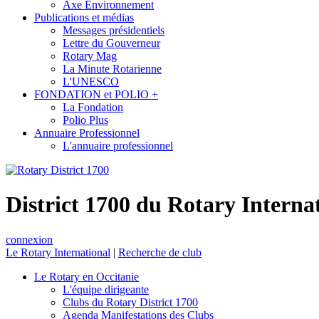
Axe Environnement
Publications et médias
Messages présidentiels
Lettre du Gouverneur
Rotary Mag
La Minute Rotarienne
L'UNESCO
FONDATION et POLIO +
La Fondation
Polio Plus
Annuaire Professionnel
L'annuaire professionnel
District 1700 du Rotary Interna
connexion
Le Rotary International
|
Recherche de club
Le Rotary en Occitanie
L'équipe dirigeante
Clubs du Rotary District 1700
Agenda Manifestations des Clubs