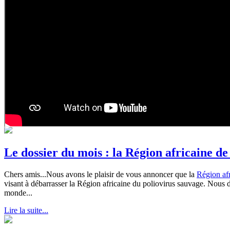
Le dossier du mois : la Région africaine d
Chers amis...Nous avons le plaisir de vous annoncer que la
Région afr
visant à débarrasser la Région africaine du poliovirus sauvage. Nous d
monde...
Lire la suite...