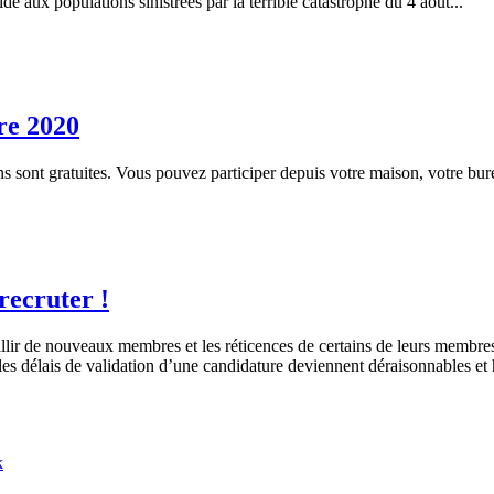
de aux populations sinistrées par la terrible catastrophe du 4 août...
bre 2020
s sont gratuites. Vous pouvez participer depuis votre maison, votre burea
ecruter !
illir de nouveaux membres et les réticences de certains de leurs membres
 les délais de validation d’une candidature deviennent déraisonnables e
k