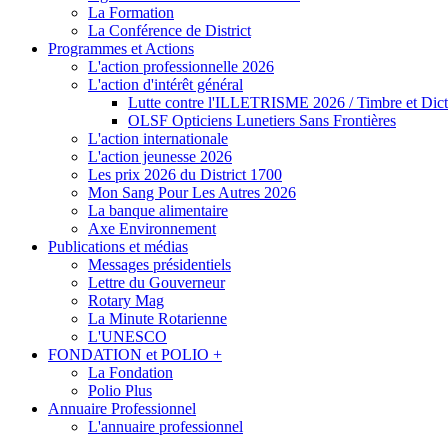
La Formation
La Conférence de District
Programmes et Actions
L'action professionnelle 2026
L'action d'intérêt général
Lutte contre l'ILLETRISME 2026 / Timbre et Dict
OLSF Opticiens Lunetiers Sans Frontières
L'action internationale
L'action jeunesse 2026
Les prix 2026 du District 1700
Mon Sang Pour Les Autres 2026
La banque alimentaire
Axe Environnement
Publications et médias
Messages présidentiels
Lettre du Gouverneur
Rotary Mag
La Minute Rotarienne
L'UNESCO
FONDATION et POLIO +
La Fondation
Polio Plus
Annuaire Professionnel
L'annuaire professionnel