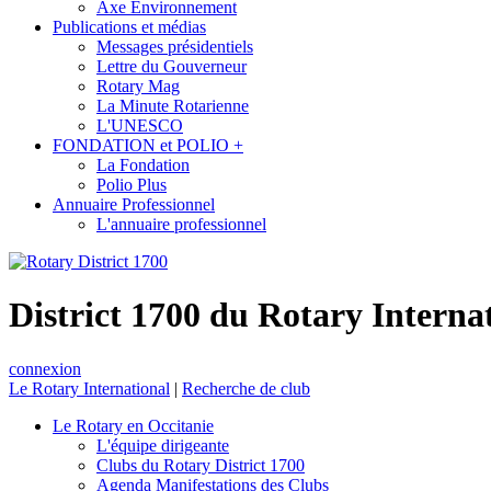
Axe Environnement
Publications et médias
Messages présidentiels
Lettre du Gouverneur
Rotary Mag
La Minute Rotarienne
L'UNESCO
FONDATION et POLIO +
La Fondation
Polio Plus
Annuaire Professionnel
L'annuaire professionnel
District 1700 du Rotary Interna
connexion
Le Rotary International
|
Recherche de club
Le Rotary en Occitanie
L'équipe dirigeante
Clubs du Rotary District 1700
Agenda Manifestations des Clubs