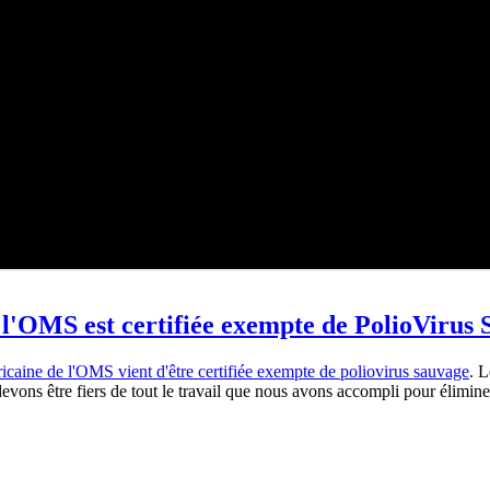
e l'OMS est certifiée exempte de PolioVirus
icaine de l'OMS vient d'être certifiée exempte de poliovirus sauvage
. 
evons être fiers de tout le travail que nous avons accompli pour élimine