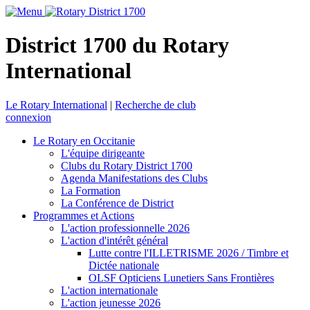
District 1700 du Rotary
International
Le Rotary International
|
Recherche de club
connexion
Le Rotary en Occitanie
L'équipe dirigeante
Clubs du Rotary District 1700
Agenda Manifestations des Clubs
La Formation
La Conférence de District
Programmes et Actions
L'action professionnelle 2026
L'action d'intérêt général
Lutte contre l'ILLETRISME 2026 / Timbre et
Dictée nationale
OLSF Opticiens Lunetiers Sans Frontières
L'action internationale
L'action jeunesse 2026