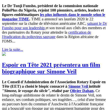
Le Dr Tunji Funsho, président de la commission nationale
PolioPlus du Nigeria, rejoint 100 pionniers, artistes, leaders et
figures emblématiques
les plus influents dans le monde selon le
magazine TIME
.
TIME a annoncé ses lauréats 2020 le 22
septembre sur la chaîne de télévision américaine ABC,
saluant le Dr
Funsho pour son leadership
et son travail aux côtés des membres et
des partenaires du Rotary pour atteindre la
certification de
l'éradication du poliovirus sauvage
dans la Région africaine de
l'OMS...
Lire la suite...
Espoir en Tête 2021 présentera un film
biographique sur Simone Veil
Le Conseil d'Administration de l'Association Rotary Espoir en
Tête (EET) a choisi le biopic consacré à
Simone Veil
intitulé
"Simone, le voyage du siècle", r
éalisé par
Olivier Dahan
.
Ce
long-métrage ambitionne de relater le destin de Simone Veil, son
enfance, ses combats politiques, ses tragédies…, celui d'une femme
au parcours hors du commun d’Auschwitz à l'Académie française
qui a bousculé son époque par un engagement humaniste pour des