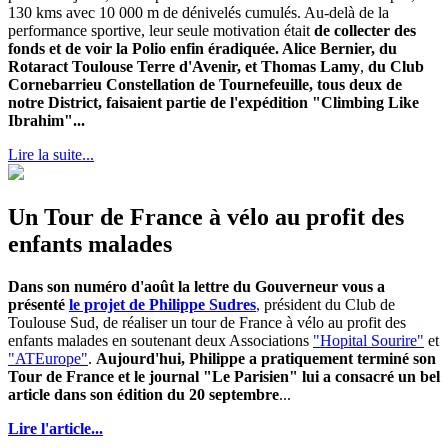
130 kms avec 10 000 m de dénivelés cumulés. Au-delà de la
performance sportive, leur seule motivation était
de collecter des
fonds et de voir la Polio enfin éradiquée. Alice Bernier, du
Rotaract Toulouse Terre d'Avenir, et Thomas Lamy
,
du Club
Cornebarrieu Constellation de Tournefeuille,
tous deux de
notre District, faisaient partie de l'expédition "Climbing Like
Ibrahim"...
Lire la suite...
Un Tour de France à vélo au profit des
enfants malades
Dans son numéro d'août la lettre du Gouverneur vous a
présenté
le projet de Philippe Sudres
,
président du Club de
Toulouse Sud, de réaliser un tour de France à vélo au profit des
enfants malades en soutenant deux Associations
"Hopital Sourire"
et
"ATEurope"
.
Aujourd'hui, Philippe a pratiquement terminé son
Tour de France et le journal "Le Parisien" lui a consacré un bel
article dans son édition du 20 septembre
...
Lire l'article...