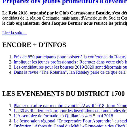
Préparez des jeunes prometteurs à devenir 
Le Ryla 2018, organisé par le Club Carcassonne Bastide, s'est d
candidats de la région Occitanie, mais aussi d'Amérique du Sud et Centr
le club organisateur dont Jacques Bernier nous retrace les princ
Lire la suite...
ENCORE + D'INFOS
Près de 850 participants pour assister à la conférence du Rot
Impliquer les jeunes professionnels :
Recrutez dans votre club l
Les candidatures pour les bourses 2019/2020 sont désormais ouve
Dans la revue "The Rotarian", Ian Riseley parle de ce que cela 
LES EVENEMENTS DU DISTRICT 1700
Planter un arbre par membre avant le 22 avril 2018, Journée mon
Le 30 avril : dernier jour pour les inscriptions et commandes d
L'Assemblée de formation à Quillan les 4 et 5 mai 2018
Le 8ème salon régional "Entreprendre Pour Apprendre"
au sta
Opération "Arbres du Canal du Midi" - Pique-nique des Chefs 