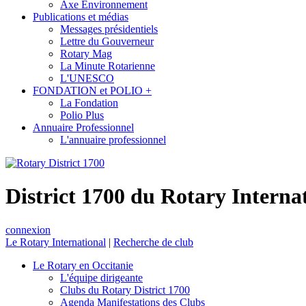
Axe Environnement
Publications et médias
Messages présidentiels
Lettre du Gouverneur
Rotary Mag
La Minute Rotarienne
L'UNESCO
FONDATION et POLIO +
La Fondation
Polio Plus
Annuaire Professionnel
L'annuaire professionnel
District 1700 du Rotary Interna
connexion
Le Rotary International
|
Recherche de club
Le Rotary en Occitanie
L'équipe dirigeante
Clubs du Rotary District 1700
Agenda Manifestations des Clubs