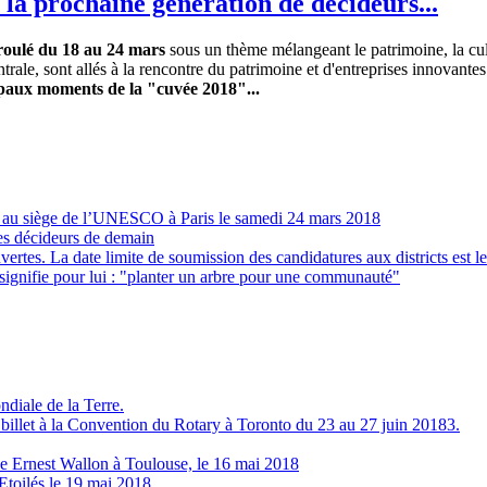
la prochaine génération de décideurs...
éroulé du 18 au 24 mars
sous un thème mélangeant le patrimoine, la cul
ale, sont allés à la rencontre du patrimoine et d'entreprises innovantes.
ipaux moments de la "cuvée 2018"...
ary au siège de l’UNESCO à Paris le samedi 24 mars 2018
es décideurs de demain
rtes. La date limite de soumission des candidatures aux districts est 
signifie pour lui : "planter un arbre pour une communauté"
diale de la Terre.
e billet à la Convention du Rotary à Toronto du 23 au 27 juin 2018
3.
de Ernest Wallon à Toulouse, le 16 mai 2018
Etoilés le 19 mai 2018