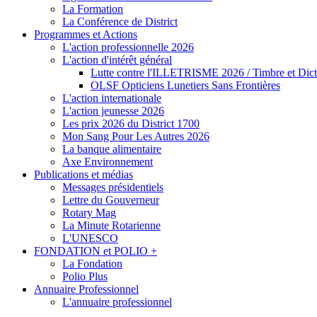
La Formation
La Conférence de District
Programmes et Actions
L'action professionnelle 2026
L'action d'intérêt général
Lutte contre l'ILLETRISME 2026 / Timbre et Dict
OLSF Opticiens Lunetiers Sans Frontières
L'action internationale
L'action jeunesse 2026
Les prix 2026 du District 1700
Mon Sang Pour Les Autres 2026
La banque alimentaire
Axe Environnement
Publications et médias
Messages présidentiels
Lettre du Gouverneur
Rotary Mag
La Minute Rotarienne
L'UNESCO
FONDATION et POLIO +
La Fondation
Polio Plus
Annuaire Professionnel
L'annuaire professionnel