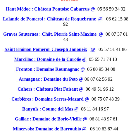
Haut Médoc : Château Pontoise Cabarrus
@
05 56 59 34 92
Lalande de Pomerol : Château de Roquebrune
@
06 62 15 08
92
Graves Sauternes : Chât. Pierrie Saint-Maxime
@
06 07 37 01
43
Saint Emilion Pomerol : Joseph Janoueix
@
05 57 51 41 86
Marcillac : Domaine de la Carolie
@
05 65 71 74 13
Fronton : Domaine Roumagnac
@
06 80 95 34 08
Armagnac : Domaine du Peto
@
06 07 62 56 92
Cahors : Château Plat Faisant
@
06 49 51 96 12
Corbières : Domaine Serres-Mazard
@
06 75 07 48 39
Banyuls : Coume del Mas
@
06 11 84 16 97
Gaillac : Domaine de Borie-Vieille
@
06 81 48 97 61
Minervois: Domaine de Barroubio
@
06 10 63 67 44