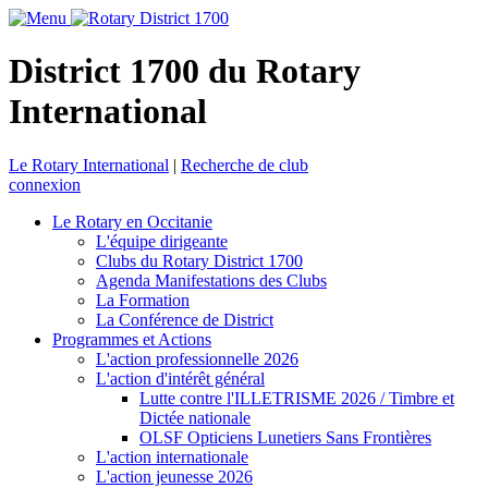
District 1700 du Rotary
International
Le Rotary International
|
Recherche de club
connexion
Le Rotary en Occitanie
L'équipe dirigeante
Clubs du Rotary District 1700
Agenda Manifestations des Clubs
La Formation
La Conférence de District
Programmes et Actions
L'action professionnelle 2026
L'action d'intérêt général
Lutte contre l'ILLETRISME 2026 / Timbre et
Dictée nationale
OLSF Opticiens Lunetiers Sans Frontières
L'action internationale
L'action jeunesse 2026