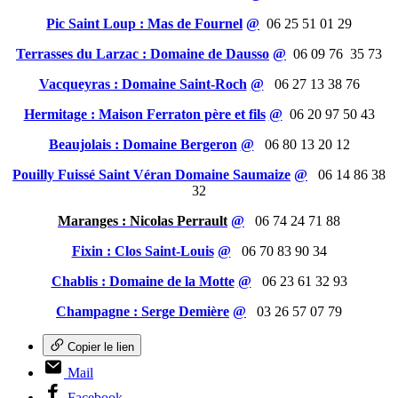
Pic Saint Loup : Mas de Fournel
@
06 25 51 01 29
Terrasses du Larzac : Domaine de Dausso
@
06 09 76 35 73
Vacqueyras : Domaine Saint-Roch
@
06 27 13 38 76
Hermitage : Maison Ferraton père et fils
@
06 20 97 50 43
Beaujolais : Domaine Bergeron
@
06 80 13 20 12
Pouilly Fuissé Saint Véran Domaine Saumaize
@
06 14 86 38
32
Maranges : Nicolas Perrault
@
06 74 24 71 88
Fixin : Clos Saint-Louis
@
06 70 83 90 34
Chablis : Domaine de la Motte
@
06 23 61 32 93
Champagne : Serge Demière
@
03 26 57 07 79
Copier le lien
Mail
Facebook