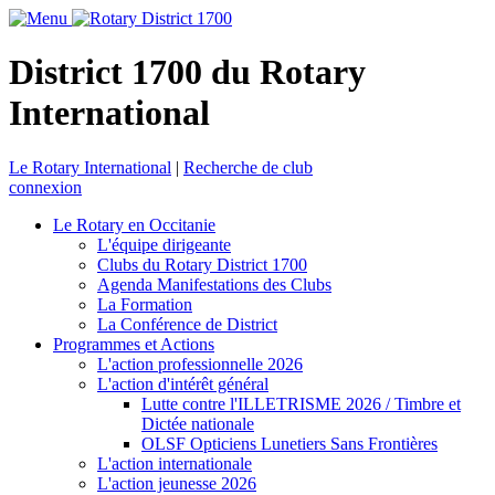
District 1700 du Rotary
International
Le Rotary International
|
Recherche de club
connexion
Le Rotary en Occitanie
L'équipe dirigeante
Clubs du Rotary District 1700
Agenda Manifestations des Clubs
La Formation
La Conférence de District
Programmes et Actions
L'action professionnelle 2026
L'action d'intérêt général
Lutte contre l'ILLETRISME 2026 / Timbre et
Dictée nationale
OLSF Opticiens Lunetiers Sans Frontières
L'action internationale
L'action jeunesse 2026