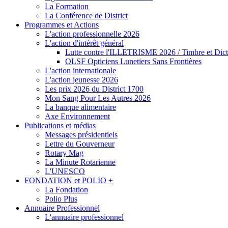
La Formation
La Conférence de District
Programmes et Actions
L'action professionnelle 2026
L'action d'intérêt général
Lutte contre l'ILLETRISME 2026 / Timbre et Dict
OLSF Opticiens Lunetiers Sans Frontières
L'action internationale
L'action jeunesse 2026
Les prix 2026 du District 1700
Mon Sang Pour Les Autres 2026
La banque alimentaire
Axe Environnement
Publications et médias
Messages présidentiels
Lettre du Gouverneur
Rotary Mag
La Minute Rotarienne
L'UNESCO
FONDATION et POLIO +
La Fondation
Polio Plus
Annuaire Professionnel
L'annuaire professionnel