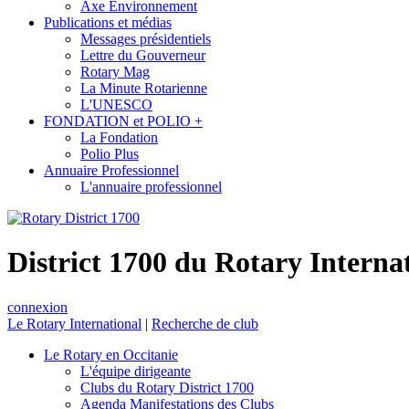
Axe Environnement
Publications et médias
Messages présidentiels
Lettre du Gouverneur
Rotary Mag
La Minute Rotarienne
L'UNESCO
FONDATION et POLIO +
La Fondation
Polio Plus
Annuaire Professionnel
L'annuaire professionnel
District 1700 du Rotary Interna
connexion
Le Rotary International
|
Recherche de club
Le Rotary en Occitanie
L'équipe dirigeante
Clubs du Rotary District 1700
Agenda Manifestations des Clubs