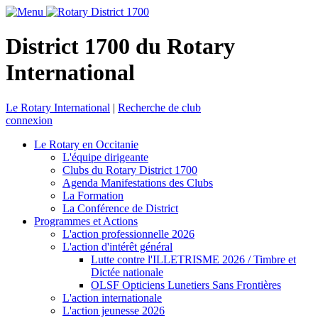
District 1700 du Rotary
International
Le Rotary International
|
Recherche de club
connexion
Le Rotary en Occitanie
L'équipe dirigeante
Clubs du Rotary District 1700
Agenda Manifestations des Clubs
La Formation
La Conférence de District
Programmes et Actions
L'action professionnelle 2026
L'action d'intérêt général
Lutte contre l'ILLETRISME 2026 / Timbre et
Dictée nationale
OLSF Opticiens Lunetiers Sans Frontières
L'action internationale
L'action jeunesse 2026