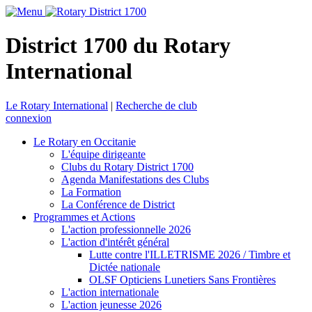
District 1700 du Rotary
International
Le Rotary International
|
Recherche de club
connexion
Le Rotary en Occitanie
L'équipe dirigeante
Clubs du Rotary District 1700
Agenda Manifestations des Clubs
La Formation
La Conférence de District
Programmes et Actions
L'action professionnelle 2026
L'action d'intérêt général
Lutte contre l'ILLETRISME 2026 / Timbre et
Dictée nationale
OLSF Opticiens Lunetiers Sans Frontières
L'action internationale
L'action jeunesse 2026