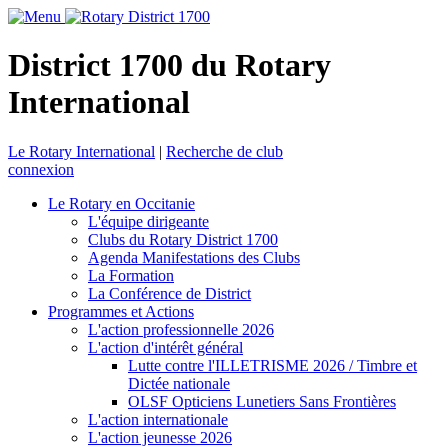
District 1700 du Rotary
International
Le Rotary International
|
Recherche de club
connexion
Le Rotary en Occitanie
L'équipe dirigeante
Clubs du Rotary District 1700
Agenda Manifestations des Clubs
La Formation
La Conférence de District
Programmes et Actions
L'action professionnelle 2026
L'action d'intérêt général
Lutte contre l'ILLETRISME 2026 / Timbre et
Dictée nationale
OLSF Opticiens Lunetiers Sans Frontières
L'action internationale
L'action jeunesse 2026