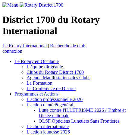
District 1700 du Rotary
International
Le Rotary International
|
Recherche de club
connexion
Le Rotary en Occitanie
L'équipe dirigeante
Clubs du Rotary District 1700
Agenda Manifestations des Clubs
La Formation
La Conférence de District
Programmes et Actions
L'action professionnelle 2026
L'action d'intérêt général
Lutte contre l'ILLETRISME 2026 / Timbre et
Dictée nationale
OLSF Opticiens Lunetiers Sans Frontières
L'action internationale
L'action jeunesse 2026