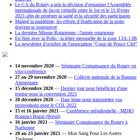
Le CA du Rotary a pris la décision d'organiser l'Assemblée
internationale de façon virtuelle entre le 1er et le 11 février
2021 afin de protéger la santé et la sécurité des participants
Malgré la pandémie, les efforts d’éradication de la polio
doivent se poursuivre
La dernière Minute Rotarienne : l'année rotarienne
En finir avec la Polio : la lettre mensuelle de la zone 13A-13B
La newsletter d'octobre de l'association "Coup de Pouce Clef"
14 novembre 2020
—
Séminaire Connaissance du Rotary en
viso-conférence
27 au 29 novembre 2020
—
Collecte nationale de la Banque
Alimentaire
15 décembre 2020
—
Dernier jour pour bénéficier d'une
remise pour la convention 2021
20 décembre 2020
—
Date limte pour transmettre vos
propositions pour le COL 2022
15 et 16 janvier 2021
—
Conférence présidentielle - MDIO
Rotaract Brasil (Brésil)
16 janvier 2021
—
Séminaire Connaissance du Rotary à
Narbonne
20 au 23 janvier 2021
— Mon Sang Pour Les Autres
Toulouse