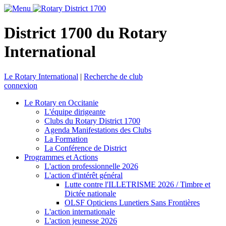
District 1700 du Rotary
International
Le Rotary International
|
Recherche de club
connexion
Le Rotary en Occitanie
L'équipe dirigeante
Clubs du Rotary District 1700
Agenda Manifestations des Clubs
La Formation
La Conférence de District
Programmes et Actions
L'action professionnelle 2026
L'action d'intérêt général
Lutte contre l'ILLETRISME 2026 / Timbre et
Dictée nationale
OLSF Opticiens Lunetiers Sans Frontières
L'action internationale
L'action jeunesse 2026