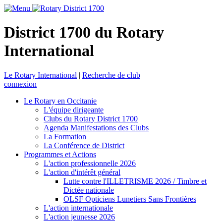
District 1700 du Rotary
International
Le Rotary International
|
Recherche de club
connexion
Le Rotary en Occitanie
L'équipe dirigeante
Clubs du Rotary District 1700
Agenda Manifestations des Clubs
La Formation
La Conférence de District
Programmes et Actions
L'action professionnelle 2026
L'action d'intérêt général
Lutte contre l'ILLETRISME 2026 / Timbre et
Dictée nationale
OLSF Opticiens Lunetiers Sans Frontières
L'action internationale
L'action jeunesse 2026