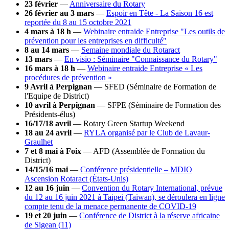
23 février
—
Anniversaire du Rotary
26 février au 3 mars
—
Espoir en Tête - La Saison 16 est
reportée du 8 au 15 octobre 2021
4 mars à 18 h
—
Webinaire entraide Entreprise "Les outils de
prévention pour les entreprises en difficulté"
8 au 14 mars
—
Semaine mondiale du Rotaract
13 mars
—
En visio : Séminaire "Connaissance du Rotary"
16 mars à 18 h
—
Webinaire entraide Entreprise « Les
procédures de prévention »
9 Avril à Perpignan
— SFED (Séminaire de Formation de
l'Equipe de District)
10 avril à Perpignan
— SFPE (Séminaire de Formation des
Présidents-élus)
16/17/18 avril
— Rotary Green Startup Weekend
18 au 24 avril
—
RYLA organisé par le Club de Lavaur-
Graulhet
7 et 8 mai à Foix
— AFD (Assemblée de Formation du
District)
14/15/16 mai
—
Conférence présidentielle – MDIO
Ascension Rotaract (États-Unis)
12 au 16 juin
—
Convention du Rotary International, prévue
du 12 au 16 juin 2021 à Taipei (Taïwan), se déroulera en ligne
compte tenu de la menace permanente de COVID-19
19 et 20 juin
—
Conférence de District à la réserve africaine
de Sigean (11)