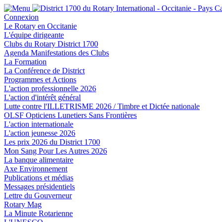
Connexion
Le Rotary en Occitanie
L'équipe dirigeante
Clubs du Rotary District 1700
Agenda Manifestations des Clubs
La Formation
La Conférence de District
Programmes et Actions
L'action professionnelle 2026
L'action d'intérêt général
Lutte contre l'ILLETRISME 2026 / Timbre et Dictée nationale
OLSF Opticiens Lunetiers Sans Frontières
L'action internationale
L'action jeunesse 2026
Les prix 2026 du District 1700
Mon Sang Pour Les Autres 2026
La banque alimentaire
Axe Environnement
Publications et médias
Messages présidentiels
Lettre du Gouverneur
Rotary Mag
La Minute Rotarienne