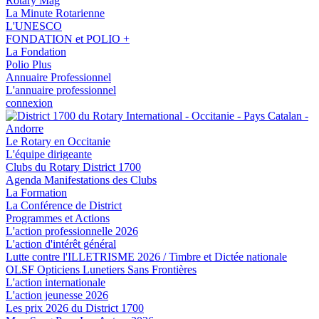
Rotary Mag
La Minute Rotarienne
L'UNESCO
FONDATION et POLIO +
La Fondation
Polio Plus
Annuaire Professionnel
L'annuaire professionnel
connexion
Le Rotary en Occitanie
L'équipe dirigeante
Clubs du Rotary District 1700
Agenda Manifestations des Clubs
La Formation
La Conférence de District
Programmes et Actions
L'action professionnelle 2026
L'action d'intérêt général
Lutte contre l'ILLETRISME 2026 / Timbre et Dictée nationale
OLSF Opticiens Lunetiers Sans Frontières
L'action internationale
L'action jeunesse 2026
Les prix 2026 du District 1700