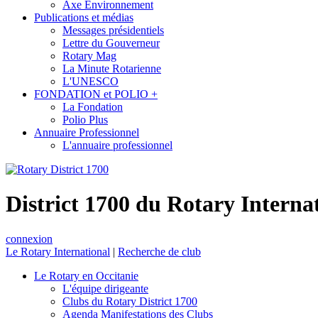
Axe Environnement
Publications et médias
Messages présidentiels
Lettre du Gouverneur
Rotary Mag
La Minute Rotarienne
L'UNESCO
FONDATION et POLIO +
La Fondation
Polio Plus
Annuaire Professionnel
L'annuaire professionnel
District 1700 du Rotary Interna
connexion
Le Rotary International
|
Recherche de club
Le Rotary en Occitanie
L'équipe dirigeante
Clubs du Rotary District 1700
Agenda Manifestations des Clubs