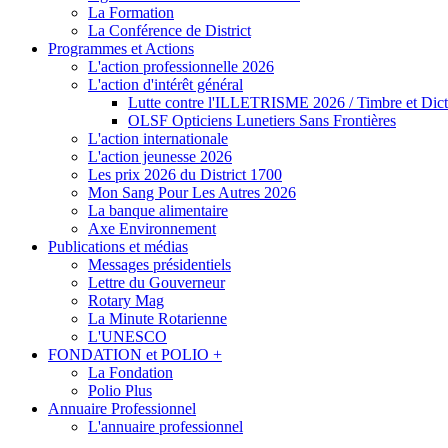
La Formation
La Conférence de District
Programmes et Actions
L'action professionnelle 2026
L'action d'intérêt général
Lutte contre l'ILLETRISME 2026 / Timbre et Dict
OLSF Opticiens Lunetiers Sans Frontières
L'action internationale
L'action jeunesse 2026
Les prix 2026 du District 1700
Mon Sang Pour Les Autres 2026
La banque alimentaire
Axe Environnement
Publications et médias
Messages présidentiels
Lettre du Gouverneur
Rotary Mag
La Minute Rotarienne
L'UNESCO
FONDATION et POLIO +
La Fondation
Polio Plus
Annuaire Professionnel
L'annuaire professionnel