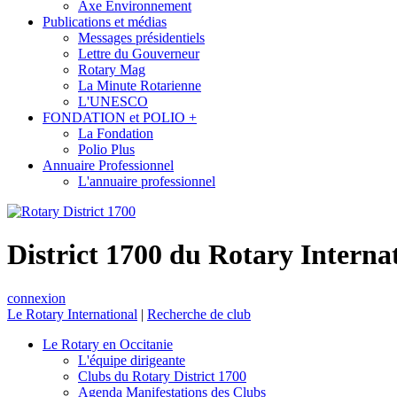
Axe Environnement
Publications et médias
Messages présidentiels
Lettre du Gouverneur
Rotary Mag
La Minute Rotarienne
L'UNESCO
FONDATION et POLIO +
La Fondation
Polio Plus
Annuaire Professionnel
L'annuaire professionnel
District 1700 du Rotary Interna
connexion
Le Rotary International
|
Recherche de club
Le Rotary en Occitanie
L'équipe dirigeante
Clubs du Rotary District 1700
Agenda Manifestations des Clubs