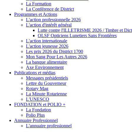
La Formation
La Conférence de District
Programmes et Actions
L'action professionnelle 2026
L'action d'intérêt général
Lutte contre l'ILLETRISME 2026 / Timbre et Dict
OLSF Opticiens Lunetiers Sans Frontières
L'action internationale
L'action jeunesse 2026
Les prix 2026 du District 1700
Mon Sang Pour Les Autres 2026
La banque alimentaire
Axe Environnement
Publications et médias
Messages présidentiels
Lettre du Gouverneur
Rotary Mag
La Minute Rotarienne
L'UNESCO
FONDATION et POLIO +
La Fondation
Polio Plus
Annuaire Professionnel
L'annuaire professionnel