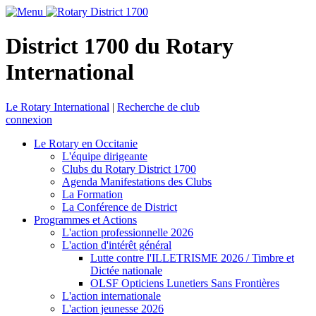
District 1700 du Rotary
International
Le Rotary International
|
Recherche de club
connexion
Le Rotary en Occitanie
L'équipe dirigeante
Clubs du Rotary District 1700
Agenda Manifestations des Clubs
La Formation
La Conférence de District
Programmes et Actions
L'action professionnelle 2026
L'action d'intérêt général
Lutte contre l'ILLETRISME 2026 / Timbre et
Dictée nationale
OLSF Opticiens Lunetiers Sans Frontières
L'action internationale
L'action jeunesse 2026