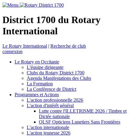
District 1700 du Rotary
International
Le Rotary International
|
Recherche de club
connexion
Le Rotary en Occitanie
L'équipe dirigeante
Clubs du Rotary District 1700
Agenda Manifestations des Clubs
La Formation
La Conférence de District
Programmes et Actions
L'action professionnelle 2026
L'action d'intérêt général
Lutte contre l'ILLETRISME 2026 / Timbre et
Dictée nationale
OLSF Opticiens Lunetiers Sans Frontières
L'action internationale
L'action jeunesse 2026