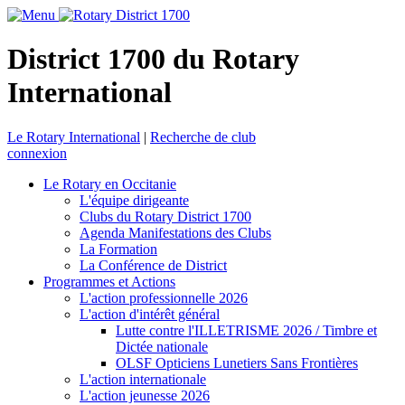
District 1700 du Rotary
International
Le Rotary International
|
Recherche de club
connexion
Le Rotary en Occitanie
L'équipe dirigeante
Clubs du Rotary District 1700
Agenda Manifestations des Clubs
La Formation
La Conférence de District
Programmes et Actions
L'action professionnelle 2026
L'action d'intérêt général
Lutte contre l'ILLETRISME 2026 / Timbre et
Dictée nationale
OLSF Opticiens Lunetiers Sans Frontières
L'action internationale
L'action jeunesse 2026