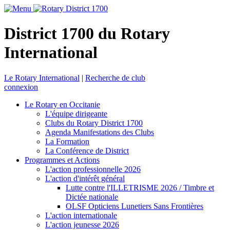
District 1700 du Rotary
International
Le Rotary International
|
Recherche de club
connexion
Le Rotary en Occitanie
L'équipe dirigeante
Clubs du Rotary District 1700
Agenda Manifestations des Clubs
La Formation
La Conférence de District
Programmes et Actions
L'action professionnelle 2026
L'action d'intérêt général
Lutte contre l'ILLETRISME 2026 / Timbre et
Dictée nationale
OLSF Opticiens Lunetiers Sans Frontières
L'action internationale
L'action jeunesse 2026