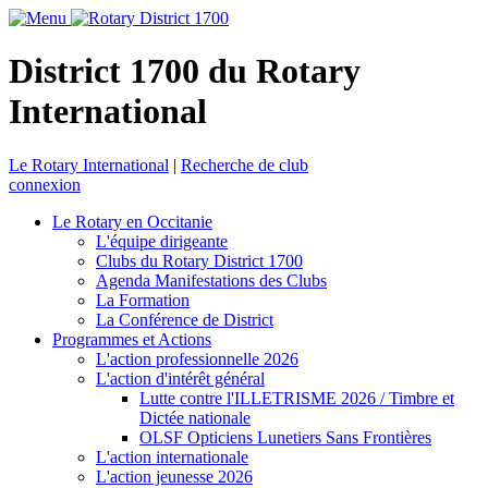
District 1700 du Rotary
International
Le Rotary International
|
Recherche de club
connexion
Le Rotary en Occitanie
L'équipe dirigeante
Clubs du Rotary District 1700
Agenda Manifestations des Clubs
La Formation
La Conférence de District
Programmes et Actions
L'action professionnelle 2026
L'action d'intérêt général
Lutte contre l'ILLETRISME 2026 / Timbre et
Dictée nationale
OLSF Opticiens Lunetiers Sans Frontières
L'action internationale
L'action jeunesse 2026