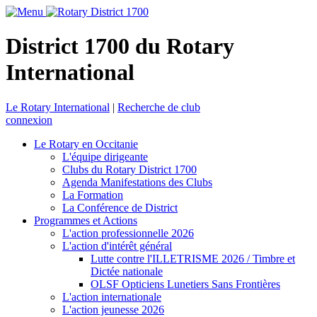
District 1700 du Rotary
International
Le Rotary International
|
Recherche de club
connexion
Le Rotary en Occitanie
L'équipe dirigeante
Clubs du Rotary District 1700
Agenda Manifestations des Clubs
La Formation
La Conférence de District
Programmes et Actions
L'action professionnelle 2026
L'action d'intérêt général
Lutte contre l'ILLETRISME 2026 / Timbre et
Dictée nationale
OLSF Opticiens Lunetiers Sans Frontières
L'action internationale
L'action jeunesse 2026