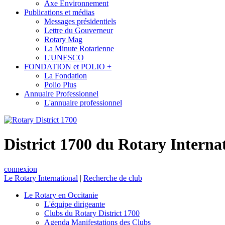
Axe Environnement
Publications et médias
Messages présidentiels
Lettre du Gouverneur
Rotary Mag
La Minute Rotarienne
L'UNESCO
FONDATION et POLIO +
La Fondation
Polio Plus
Annuaire Professionnel
L'annuaire professionnel
District 1700 du Rotary Interna
connexion
Le Rotary International
|
Recherche de club
Le Rotary en Occitanie
L'équipe dirigeante
Clubs du Rotary District 1700
Agenda Manifestations des Clubs