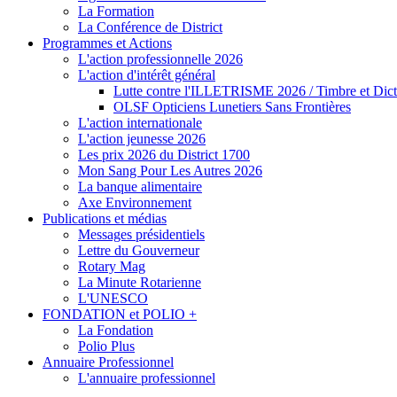
La Formation
La Conférence de District
Programmes et Actions
L'action professionnelle 2026
L'action d'intérêt général
Lutte contre l'ILLETRISME 2026 / Timbre et Dict
OLSF Opticiens Lunetiers Sans Frontières
L'action internationale
L'action jeunesse 2026
Les prix 2026 du District 1700
Mon Sang Pour Les Autres 2026
La banque alimentaire
Axe Environnement
Publications et médias
Messages présidentiels
Lettre du Gouverneur
Rotary Mag
La Minute Rotarienne
L'UNESCO
FONDATION et POLIO +
La Fondation
Polio Plus
Annuaire Professionnel
L'annuaire professionnel