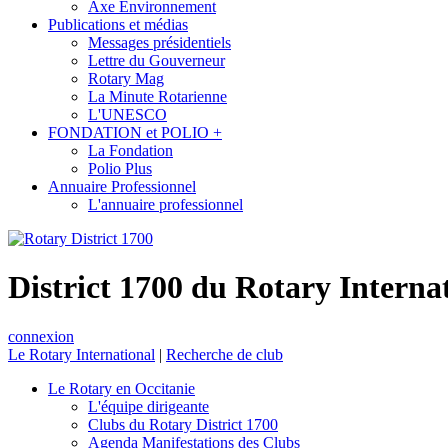
Axe Environnement
Publications et médias
Messages présidentiels
Lettre du Gouverneur
Rotary Mag
La Minute Rotarienne
L'UNESCO
FONDATION et POLIO +
La Fondation
Polio Plus
Annuaire Professionnel
L'annuaire professionnel
District 1700 du Rotary Interna
connexion
Le Rotary International
|
Recherche de club
Le Rotary en Occitanie
L'équipe dirigeante
Clubs du Rotary District 1700
Agenda Manifestations des Clubs