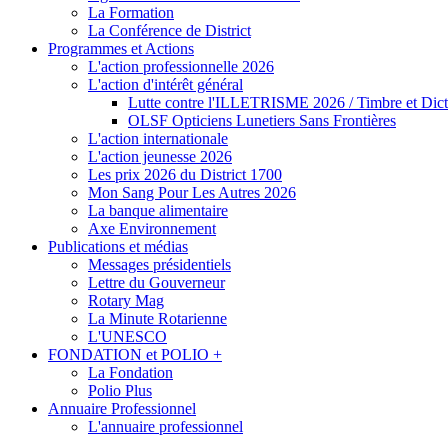
La Formation
La Conférence de District
Programmes et Actions
L'action professionnelle 2026
L'action d'intérêt général
Lutte contre l'ILLETRISME 2026 / Timbre et Dict
OLSF Opticiens Lunetiers Sans Frontières
L'action internationale
L'action jeunesse 2026
Les prix 2026 du District 1700
Mon Sang Pour Les Autres 2026
La banque alimentaire
Axe Environnement
Publications et médias
Messages présidentiels
Lettre du Gouverneur
Rotary Mag
La Minute Rotarienne
L'UNESCO
FONDATION et POLIO +
La Fondation
Polio Plus
Annuaire Professionnel
L'annuaire professionnel