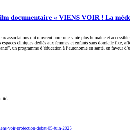
 film documentaire « VIENS VOIR ! La médec
 deux associations qui œuvrent pour une santé plus humaine et accessible
paces cliniques dédiés aux femmes et enfants sans domicile fixe, affect
a santé”, un programme d’éducation à l’autonomie en santé, en faveur d’u
rité.
iens-voir-projection-debat-05-juin-2025