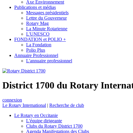
Axe Environnement
Publications et médias
Messages présidentiels
Lettre du Gouverneur
Rotary Mag
La Minute Rotarienne
L'UNESCO
FONDATION et POLIO +
La Fondation
Polio Plus
Annuaire Professionnel
L'annuaire professionnel
District 1700 du Rotary Interna
connexion
Le Rotary International
|
Recherche de club
Le Rotary en Occitanie
L'équipe dirigeante
Clubs du Rotary District 1700
Agenda Manifestations des Clubs