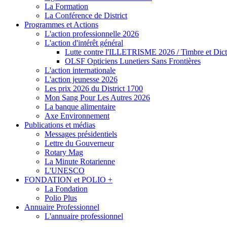
La Formation
La Conférence de District
Programmes et Actions
L'action professionnelle 2026
L'action d'intérêt général
Lutte contre l'ILLETRISME 2026 / Timbre et Dict
OLSF Opticiens Lunetiers Sans Frontières
L'action internationale
L'action jeunesse 2026
Les prix 2026 du District 1700
Mon Sang Pour Les Autres 2026
La banque alimentaire
Axe Environnement
Publications et médias
Messages présidentiels
Lettre du Gouverneur
Rotary Mag
La Minute Rotarienne
L'UNESCO
FONDATION et POLIO +
La Fondation
Polio Plus
Annuaire Professionnel
L'annuaire professionnel