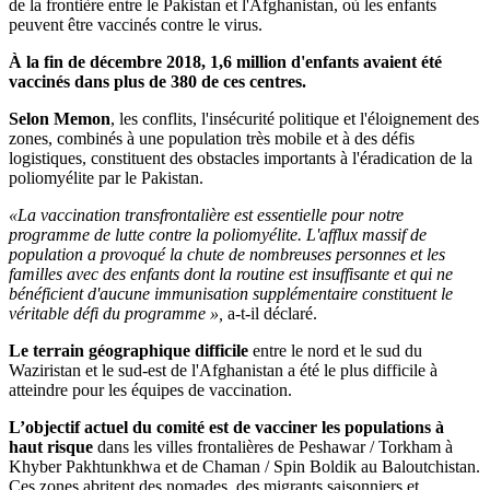
de la frontière entre le Pakistan et l'Afghanistan, où les enfants
peuvent être vaccinés contre le virus.
À la fin de décembre 2018, 1,6 million d'enfants avaient été
vaccinés dans plus de 380 de ces centres.
Selon Memon
, les conflits, l'insécurité politique et l'éloignement des
zones, combinés à une population très mobile et à des défis
logistiques, constituent des obstacles importants à l'éradication de la
poliomyélite par le Pakistan.
«La vaccination transfrontalière est essentielle pour notre
programme de lutte contre la poliomyélite. L'afflux massif de
population a provoqué la chute de nombreuses personnes et les
familles avec des enfants dont la routine est insuffisante et qui ne
bénéficient d'aucune immunisation supplémentaire constituent le
véritable défi du programme »,
a-t-il déclaré.
Le terrain géographique difficile
entre le nord et le sud du
Waziristan et le sud-est de l'Afghanistan a été le plus difficile à
atteindre pour les équipes de vaccination.
L’objectif actuel du comité est de vacciner les populations à
haut risque
dans les villes frontalières de Peshawar / Torkham à
Khyber Pakhtunkhwa et de Chaman / Spin Boldik au Baloutchistan.
Ces zones abritent des nomades, des migrants saisonniers et