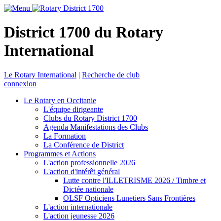
District 1700 du Rotary
International
Le Rotary International
|
Recherche de club
connexion
Le Rotary en Occitanie
L'équipe dirigeante
Clubs du Rotary District 1700
Agenda Manifestations des Clubs
La Formation
La Conférence de District
Programmes et Actions
L'action professionnelle 2026
L'action d'intérêt général
Lutte contre l'ILLETRISME 2026 / Timbre et
Dictée nationale
OLSF Opticiens Lunetiers Sans Frontières
L'action internationale
L'action jeunesse 2026