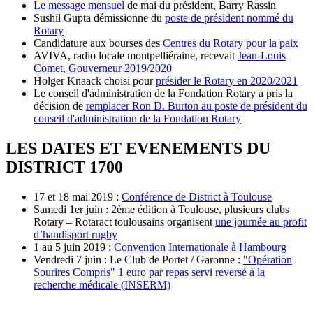
Le message mensuel
de mai du président, Barry Rassin
Sushil Gupta démissionne du
poste de président nommé du
Rotary
Candidature aux bourses des
Centres du Rotary pour la paix
AVIVA, radio locale montpelliéraine, recevait
Jean-Louis
Comet, Gouverneur 2019/2020
Holger Knaack choisi pour
présider le Rotary en 2020/2021
Le conseil d'administration de la Fondation Rotary a pris la
décision de
remplacer Ron D. Burton au poste de président du
conseil d'administration de la Fondation Rotary
LES DATES ET EVENEMENTS DU
DISTRICT 1700
17 et 18 mai 2019 :
Conférence de District à Toulouse
Samedi 1er juin : 2ème édition à Toulouse, plusieurs clubs
Rotary – Rotaract toulousains organisent
une journée au profit
d’handisport rugby
1 au 5 juin 2019 :
Convention Internationale à Hambourg
Vendredi 7 juin : Le Club de Portet / Garonne :
"Opération
Sourires Compris" 1 euro par repas servi reversé à la
recherche médicale (INSERM)