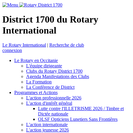
District 1700 du Rotary
International
Le Rotary International
|
Recherche de club
connexion
Le Rotary en Occitanie
L'équipe dirigeante
Clubs du Rotary District 1700
Agenda Manifestations des Clubs
La Formation
La Conférence de District
Programmes et Actions
L'action professionnelle 2026
L'action d'intérêt général
Lutte contre l'ILLETRISME 2026 / Timbre et
Dictée nationale
OLSF Opticiens Lunetiers Sans Frontières
L'action internationale
L'action jeunesse 2026