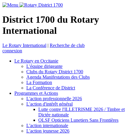
District 1700 du Rotary
International
Le Rotary International
|
Recherche de club
connexion
Le Rotary en Occitanie
L'équipe dirigeante
Clubs du Rotary District 1700
Agenda Manifestations des Clubs
La Formation
La Conférence de District
Programmes et Actions
L'action professionnelle 2026
L'action d'intérêt général
Lutte contre l'ILLETRISME 2026 / Timbre et
Dictée nationale
OLSF Opticiens Lunetiers Sans Frontières
L'action internationale
L'action jeunesse 2026