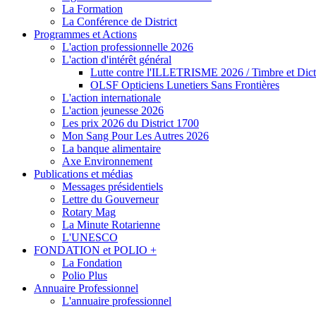
La Formation
La Conférence de District
Programmes et Actions
L'action professionnelle 2026
L'action d'intérêt général
Lutte contre l'ILLETRISME 2026 / Timbre et Dict
OLSF Opticiens Lunetiers Sans Frontières
L'action internationale
L'action jeunesse 2026
Les prix 2026 du District 1700
Mon Sang Pour Les Autres 2026
La banque alimentaire
Axe Environnement
Publications et médias
Messages présidentiels
Lettre du Gouverneur
Rotary Mag
La Minute Rotarienne
L'UNESCO
FONDATION et POLIO +
La Fondation
Polio Plus
Annuaire Professionnel
L'annuaire professionnel