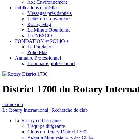
Axe Environnement
Publications et médias
Messages présidentiels
Lettre du Gouverneur
Rotary Mag
La Minute Rotarienne
L'UNESCO
FONDATION et POLIO +
La Fondation
Polio Plus
Annuaire Professionnel
L'annuaire professionnel
District 1700 du Rotary Interna
connexion
Le Rotary International
|
Recherche de club
Le Rotary en Occitanie
L'équipe dirigeante
Clubs du Rotary District 1700
Agenda Manifestations des Clubs