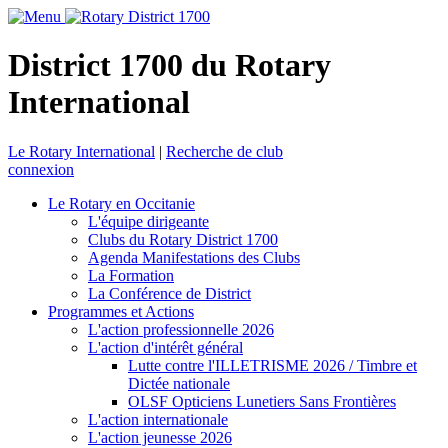
District 1700 du Rotary
International
Le Rotary International
|
Recherche de club
connexion
Le Rotary en Occitanie
L'équipe dirigeante
Clubs du Rotary District 1700
Agenda Manifestations des Clubs
La Formation
La Conférence de District
Programmes et Actions
L'action professionnelle 2026
L'action d'intérêt général
Lutte contre l'ILLETRISME 2026 / Timbre et
Dictée nationale
OLSF Opticiens Lunetiers Sans Frontières
L'action internationale
L'action jeunesse 2026