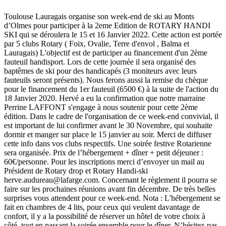
Toulouse Lauragais organise son week-end de ski au Monts
d’Olmes pour participer à la 2eme Edition de ROTARY HANDI
SKI qui se déroulera le 15 et 16 Janvier 2022. Cette action est portée
par 5 clubs Rotary ( Foix, Ovalie, Terre d'envol , Balma et
Lauragais) L'objectif est de participer au financement d'un 2ème
fauteuil handisport. Lors de cette journée il sera organisé des
baptêmes de ski pour des handicapés (3 moniteurs avec leurs
fauteuils seront présents). Nous ferons aussi la remise du chèque
pour le financement du 1er fauteuil (6500 €) à la suite de l'action du
18 Janvier 2020. Hervé a eu la confirmation que notre marraine
Perrine LAFFONT s'engage à nous soutenir pour cette 2ème
édition. Dans le cadre de l'organisation de ce week-end convivial, il
est important de lui confirmer avant le 30 Novembre, qui souhaite
dormir et manger sur place le 15 janvier au soir. Merci de diffuser
cette info dans vos clubs respectifs. Une soirée festive Rotarienne
sera organisée. Prix de l’hébergement + dîner + petit déjeuner :
60€/personne. Pour les inscriptions merci d’envoyer un mail au
Président de Rotary drop et Rotary Handi-ski
herve.audureau@lafarge.com. Concernant le règlement il pourra se
faire sur les prochaines réunions avant fin décembre. De très belles
surprises vous attendent pour ce week-end. Nota : L'hébergement se
fait en chambres de 4 lits, pour ceux qui veulent davantage de
confort, il y a la possibilité de réserver un hôtel de votre choix à
côté, tout en passant la soirée ensemble pour le dîner. N’hésitez-pas,