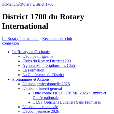
District 1700 du Rotary
International
Le Rotary International
|
Recherche de club
connexion
Le Rotary en Occitanie
L'équipe dirigeante
Clubs du Rotary District 1700
Agenda Manifestations des Clubs
La Formation
La Conférence de District
Programmes et Actions
L'action professionnelle 2026
L'action d'intérêt général
Lutte contre l'ILLETRISME 2026 / Timbre et
Dictée nationale
OLSF Opticiens Lunetiers Sans Frontières
L'action internationale
L'action jeunesse 2026