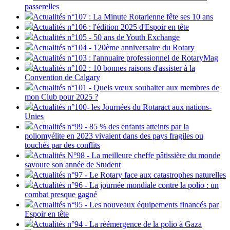
passerelles
Actualités n°107 : La Minute Rotarienne fête ses 10 ans
Actualités n°106 : l'édition 2025 d'Espoir en tête
Actualités n°105 - 50 ans de Youth Exchange
Actualités n°104 - 120ème anniversaire du Rotary
Actualités n°103 : l'annuaire professionnel de RotaryMag
Actualités n°102 : 10 bonnes raisons d'assister à la
Convention de Calgary
Actualités n°101 - Quels vœux souhaiter aux membres de
mon Club pour 2025 ?
Actualités n°100- les Journées du Rotaract aux nations-
Unies
Actualités n°99 - 85 % des enfants atteints par la
poliomyélite en 2023 vivaient dans des pays fragiles ou
touchés par des conflits
Actualités N°98 - La meilleure cheffe pâtissière du monde
savoure son année de Student
Actualités n°97 - Le Rotary face aux catastrophes naturelles
Actualités n°96 - La journée mondiale contre la polio : un
combat presque gagné
Actualités n°95 - Les nouveaux équipements financés par
Espoir en tête
Actualités n°94 - La réémergence de la polio à Gaza