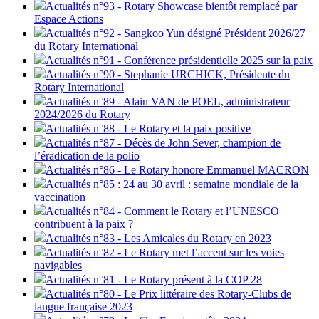
Actualités n°93 - Rotary Showcase bientôt remplacé par
Espace Actions
Actualités n°92 - Sangkoo Yun désigné Président 2026/27
du Rotary International
Actualités n°91 - Conférence présidentielle 2025 sur la paix
Actualités n°90 - Stephanie URCHICK, Présidente du
Rotary International
Actualités n°89 - Alain VAN de POEL, administrateur
2024/2026 du Rotary
Actualités n°88 - Le Rotary et la paix positive
Actualités n°87 - Décès de John Sever, champion de
l’éradication de la polio
Actualités n°86 - Le Rotary honore Emmanuel MACRON
Actualités n°85 : 24 au 30 avril : semaine mondiale de la
vaccination
Actualités n°84 - Comment le Rotary et l’UNESCO
contribuent à la paix ?
Actualités n°83 - Les Amicales du Rotary en 2023
Actualités n°82 - Le Rotary met l’accent sur les voies
navigables
Actualités n°81 - Le Rotary présent à la COP 28
Actualités n°80 - Le Prix littéraire des Rotary-Clubs de
langue française 2023