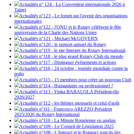
Actualités n° 124 - La Convention internationale 2026 à
Taipei
Actualités n°123 - Le forum sur l'avenir des organisations
internationales
Actualités n°122 - l'ONU et le Rotary célèbrent le 80e
anniversaire de la Charte des Nations Unies
Actualités n°121 - Michael McGOVERN
Actualités n°120 - le rapport annuel du Rotary
Actualités n°119 - le site Internet du Rotary International
Actualités n°118 - le plus grand Rotary-Club du monde
Actualités n°117 - Distinguer événements et actions
Actualités n°116 - 24 octobre : journée mondiale contre la
polio
Actualités n°115 - 15 membres pour créer un nouveau Club
Actualités n°114 - Humanitaire ou professionnel ?
Actualités n°113 - Yinka BABALOLA Président-élu
2026/2027
Actualités n°112 - les thèmes mensuels et celui d'août
Actualités n°111 - Francesco AREZZO Président
2025/2026 du Rotary International
Actualités n°110 - La Minute Rotarienne en anglais
Actualités n°109 - Le Conseil de Législation 2025
Actualités n°108 - L'Interact et le Rotaract sont-ils des