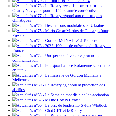
Actualités n°79 - Le film Espoir en tête 2024
Actualités n°78 - Le Rotary reçoit la note maximale de
Charity Navigator pour la 15ème année consécutive
Actualités n°77 - Le Rotary répond aux catastrophes
climatiques
Actualités n°76 - Des maisons modulaires en Ukraine
Actualités n°75 - Mario César Martins de Camargo futur
Président
Actualités n°74 - Gordon McINALLY à Toulouse
Actualités n°73 - 2023: 100 ans de présence du Rotary en
France
Actualités n°72 - Une période favorable pour notre
communication
Actualités n°71 - Pourquoi l’année Rotarienne se termine
en juin ?
Actualités n°70 - Le message de Gordon McInally à
Melbourne
Actualités n°69 - Le Rotary agit pour la protection des
abeilles
Actualités n°68 - La Semaine mondiale de la vaccination
Actualités n°67 - le One Rotary Center
Actualités n°66 - Le prix du leadership Sylvia Whitlock
Actualités n°65 - Chat GPT et le Rotary
Actualités n°64 - Le Rotary réagit suite au séisme en