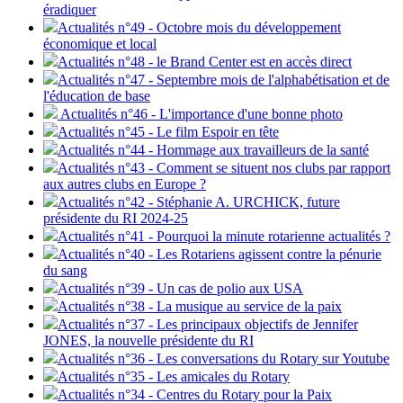
éradiquer
Actualités n°49 - Octobre mois du développement
économique et local
Actualités n°48 - le Brand Center est en accès direct
Actualités n°47 - Septembre mois de l'alphabétisation et de
l'éducation de base
Actualités n°46 - L'importance d'une bonne photo
Actualités n°45 - Le film Espoir en tête
Actualités n°44 - Hommage aux travailleurs de la santé
Actualités n°43 - Comment se situent nos clubs par rapport
aux autres clubs en Europe ?
Actualités n°42 - Stéphanie A. URCHICK, future
présidente du RI 2024-25
Actualités n°41 - Pourquoi la minute rotarienne actualités ?
Actualités n°40 - Les Rotariens agissent contre la pénurie
du sang
Actualités n°39 - Un cas de polio aux USA
Actualités n°38 - La musique au service de la paix
Actualités n°37 - Les principaux objectifs de Jennifer
JONES, la nouvelle présidente du RI
Actualités n°36 - Les conversations du Rotary sur Youtube
Actualités n°35 - Les amicales du Rotary
Actualités n°34 - Centres du Rotary pour la Paix