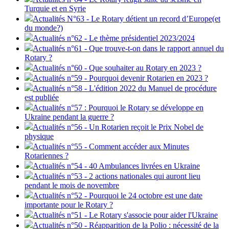
Turquie et en Syrie
Actualités N°63 - Le Rotary détient un record d’Europe(et
du monde?)
Actualités n°62 - Le thème présidentiel 2023/2024
Actualités n°61 - Que trouve-t-on dans le rapport annuel du
Rotary ?
Actualités n°60 - Que souhaiter au Rotary en 2023 ?
Actualités n°59 - Pourquoi devenir Rotarien en 2023 ?
Actualités n°58 - L'édition 2022 du Manuel de procédure
est publiée
Actualités n°57 : Pourquoi le Rotary se développe en
Ukraine pendant la guerre ?
Actualités n°56 - Un Rotarien reçoit le Prix Nobel de
physique
Actualités n°55 - Comment accéder aux Minutes
Rotariennes ?
Actualités n°54 - 40 Ambulances livrées en Ukraine
Actualités n°53 - 2 actions nationales qui auront lieu
pendant le mois de novembre
Actualités n°52 - Pourquoi le 24 octobre est une date
importante pour le Rotary ?
Actualités n°51 - Le Rotary s'associe pour aider l'Ukraine
Actualités n°50 - Réapparition de la Polio : nécessité de la