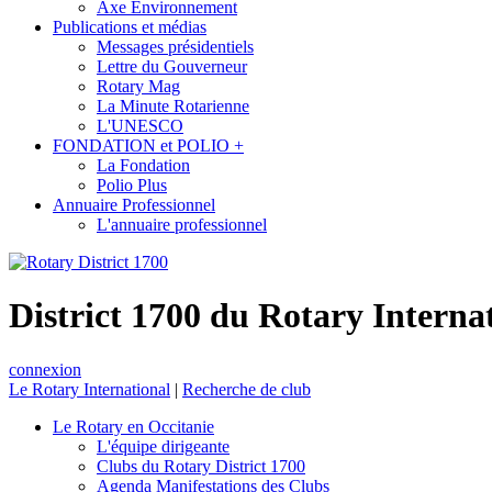
Axe Environnement
Publications et médias
Messages présidentiels
Lettre du Gouverneur
Rotary Mag
La Minute Rotarienne
L'UNESCO
FONDATION et POLIO +
La Fondation
Polio Plus
Annuaire Professionnel
L'annuaire professionnel
District 1700 du Rotary Interna
connexion
Le Rotary International
|
Recherche de club
Le Rotary en Occitanie
L'équipe dirigeante
Clubs du Rotary District 1700
Agenda Manifestations des Clubs