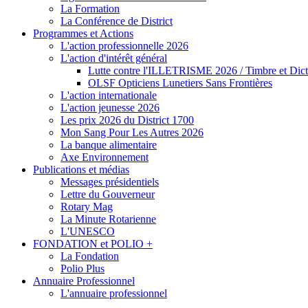
La Formation
La Conférence de District
Programmes et Actions
L'action professionnelle 2026
L'action d'intérêt général
Lutte contre l'ILLETRISME 2026 / Timbre et Dict
OLSF Opticiens Lunetiers Sans Frontières
L'action internationale
L'action jeunesse 2026
Les prix 2026 du District 1700
Mon Sang Pour Les Autres 2026
La banque alimentaire
Axe Environnement
Publications et médias
Messages présidentiels
Lettre du Gouverneur
Rotary Mag
La Minute Rotarienne
L'UNESCO
FONDATION et POLIO +
La Fondation
Polio Plus
Annuaire Professionnel
L'annuaire professionnel