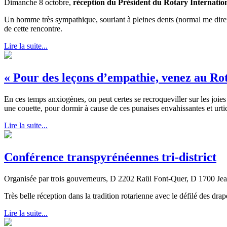
Dimanche 8 octobre,
réception du Président du Rotary Internati
Un homme très sympathique, souriant à pleines dents (normal me direz-
de cette rencontre.
Lire la suite...
« Pour des leçons d’empathie, venez au Ro
En ces temps anxiogènes, on peut certes se recroqueviller sur les joies
une couette, pour dormir à cause de ces punaises envahissantes et urti
Lire la suite...
Conférence transpyrénéennes tri-district
Organisée par trois gouverneurs, D 2202 Raül Font-Quer, D 1700 Jean-
Très belle réception dans la tradition rotarienne avec le défilé des d
Lire la suite...