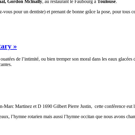
onal, Gordon
Mclnally
, au restaurant le Faubourg à
Toulouse
.
vous pour un dentiste) et prenant de bonne grâce la pose, pour tous ce
tary »
 ouatées de l’intimité, ou bien tremper son moral dans les eaux glacées d
cantes.
Marc Martinez et D 1690 Gilbert Pierre Justin, cette conférence eut l
rapeaux, l’hymne rotarien mais aussi l’hymne occitan que nous avons chan