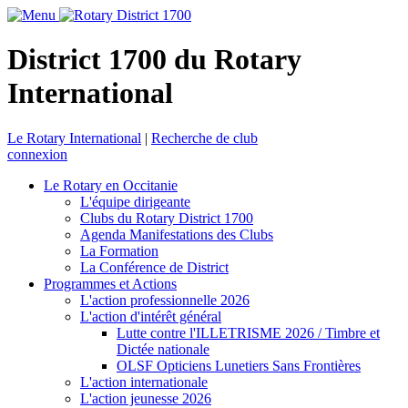
District 1700 du Rotary
International
Le Rotary International
|
Recherche de club
connexion
Le Rotary en Occitanie
L'équipe dirigeante
Clubs du Rotary District 1700
Agenda Manifestations des Clubs
La Formation
La Conférence de District
Programmes et Actions
L'action professionnelle 2026
L'action d'intérêt général
Lutte contre l'ILLETRISME 2026 / Timbre et
Dictée nationale
OLSF Opticiens Lunetiers Sans Frontières
L'action internationale
L'action jeunesse 2026