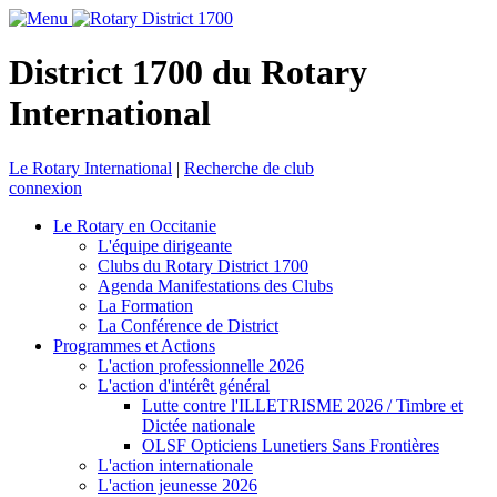
District 1700 du Rotary
International
Le Rotary International
|
Recherche de club
connexion
Le Rotary en Occitanie
L'équipe dirigeante
Clubs du Rotary District 1700
Agenda Manifestations des Clubs
La Formation
La Conférence de District
Programmes et Actions
L'action professionnelle 2026
L'action d'intérêt général
Lutte contre l'ILLETRISME 2026 / Timbre et
Dictée nationale
OLSF Opticiens Lunetiers Sans Frontières
L'action internationale
L'action jeunesse 2026