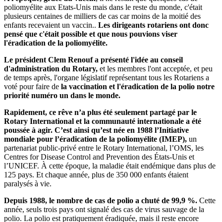
poliomyélite aux Etats-Unis mais dans le reste du monde, c'était
plusieurs centaines de milliers de cas car moins de la moitié des
enfants recevaient un vaccin..
Les dirigeants rotariens ont donc
pensé que c'était possible et que nous pouvions viser
l'éradication de la poliomyélite.
Le président Clem Renouf a présenté l'idée au conseil
d'administration du Rotary,
et les membres l'ont acceptée, et peu
de temps après, l'organe législatif représentant tous les Rotariens a
voté pour faire de
la vaccination et l'éradication de la polio notre
priorité numéro un dans le monde.
Rapidement, ce rêve n’a plus été seulement partagé par le
Rotary International et la communauté internationale a été
poussée à agir.
C’est ainsi qu’est née en 1988 l’Initiative
mondiale pour l’éradication de la poliomyélite (IMEP),
un
partenariat public-privé entre le Rotary International, l’OMS, les
Centres for Disease Control and Prevention des États-Unis et
l’UNICEF. À cette époque, la maladie était endémique dans plus de
125 pays. Et chaque année, plus de 350 000 enfants étaient
paralysés à vie.
Depuis 1988, le nombre de cas de polio a chuté de 99,9 %.
Cette
année, seuls trois pays ont signalé des cas de virus sauvage de la
polio. La polio est pratiquement éradiquée, mais il reste encore