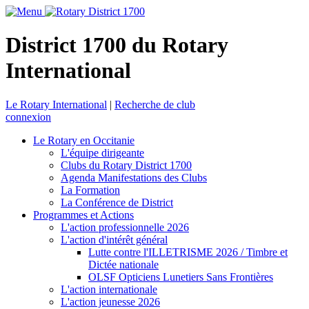
District 1700 du Rotary
International
Le Rotary International
|
Recherche de club
connexion
Le Rotary en Occitanie
L'équipe dirigeante
Clubs du Rotary District 1700
Agenda Manifestations des Clubs
La Formation
La Conférence de District
Programmes et Actions
L'action professionnelle 2026
L'action d'intérêt général
Lutte contre l'ILLETRISME 2026 / Timbre et
Dictée nationale
OLSF Opticiens Lunetiers Sans Frontières
L'action internationale
L'action jeunesse 2026