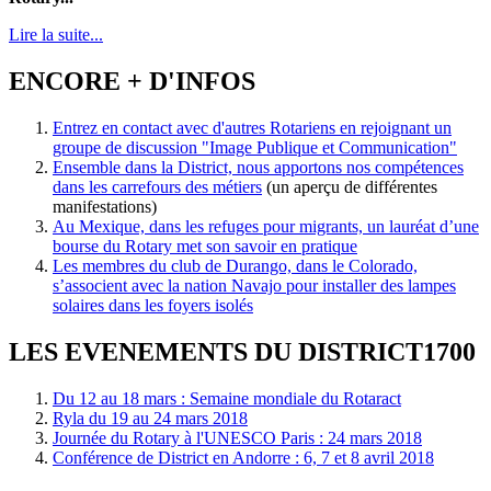
Lire la suite...
ENCORE + D'INFOS
Entrez en contact avec d'autres Rotariens en rejoignant un
groupe de discussion "Image Publique et Communication"
Ensemble dans la District, nous apportons nos compétences
dans les carrefours des métiers
(un aperçu de différentes
manifestations)
Au Mexique, dans les refuges pour migrants, un lauréat d’une
bourse du Rotary met son savoir en pratique
Les membres du club de Durango, dans le Colorado,
s’associent avec la nation Navajo pour installer des lampes
solaires dans les foyers isolés
LES EVENEMENTS DU DISTRICT1700
Du 12 au 18 mars : Semaine mondiale du Rotaract
Ryla du 19 au 24 mars 2018
Journée du Rotary à l'UNESCO Paris : 24 mars 2018
Conférence de District en Andorre : 6, 7 et 8 avril 2018