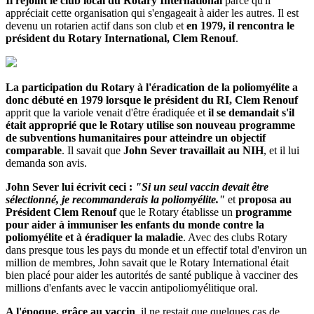
Il rejoint le club local du Rotary International
parce qu'il
appréciait cette organisation qui s'engageait à aider les autres. Il est
devenu un rotarien actif dans son club et
e
n 1979, il rencontra le
président du Rotary International, Clem Renouf
.
La participation du Rotary à l'éradication de la poliomyélite a
donc débuté en 1979 lorsque le président du RI, Clem Renouf
apprit que la variole venait d'être éradiquée et
il se demandait s'il
était approprié que le Rotary utilise son nouveau programme
de subventions humanitaires pour atteindre un objectif
comparable
. Il savait que
John Sever travaillait au NIH
, et il lui
demanda son avis.
John Sever lui écrivit ceci :
"Si un seul vaccin devait être
sélectionné, je recommanderais la poliomyélite."
et
proposa au
Président Clem Renouf
que le Rotary établisse un
programme
pour aider à immuniser les enfants du monde contre la
poliomyélite et à éradiquer la maladie
. Avec des clubs Rotary
dans presque tous les pays du monde et un effectif total d'environ un
million de membres, John savait que le Rotary International était
bien placé pour aider les autorités de santé publique à vacciner des
millions d'enfants avec le vaccin antipoliomyélitique oral.
A l'époque, grâce au vaccin
, il ne restait que quelques cas de