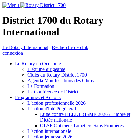
District 1700 du Rotary
International
Le Rotary International
|
Recherche de club
connexion
Le Rotary en Occitanie
L'équipe dirigeante
Clubs du Rotary District 1700
Agenda Manifestations des Clubs
La Formation
La Conférence de District
Programmes et Actions
L'action professionnelle 2026
L'action d'intérêt général
Lutte contre l'ILLETRISME 2026 / Timbre et
Dictée nationale
OLSF Opticiens Lunetiers Sans Frontières
L'action internationale
L'action jeunesse 2026