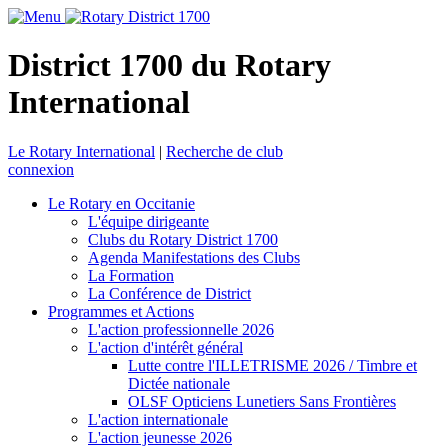
District 1700 du Rotary
International
Le Rotary International
|
Recherche de club
connexion
Le Rotary en Occitanie
L'équipe dirigeante
Clubs du Rotary District 1700
Agenda Manifestations des Clubs
La Formation
La Conférence de District
Programmes et Actions
L'action professionnelle 2026
L'action d'intérêt général
Lutte contre l'ILLETRISME 2026 / Timbre et
Dictée nationale
OLSF Opticiens Lunetiers Sans Frontières
L'action internationale
L'action jeunesse 2026