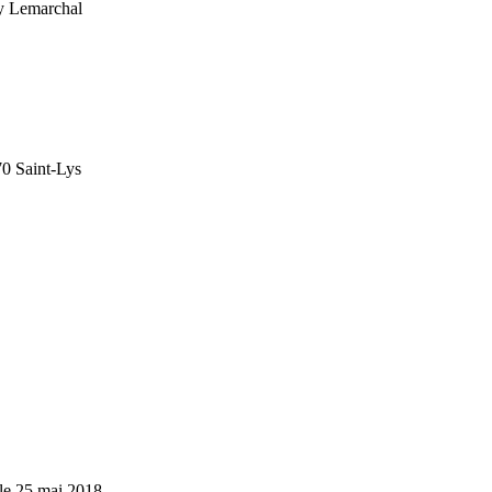
ory Lemarchal
70 Saint-Lys
le 25 mai 2018.