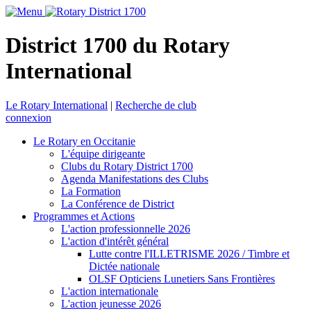
District 1700 du Rotary
International
Le Rotary International
|
Recherche de club
connexion
Le Rotary en Occitanie
L'équipe dirigeante
Clubs du Rotary District 1700
Agenda Manifestations des Clubs
La Formation
La Conférence de District
Programmes et Actions
L'action professionnelle 2026
L'action d'intérêt général
Lutte contre l'ILLETRISME 2026 / Timbre et
Dictée nationale
OLSF Opticiens Lunetiers Sans Frontières
L'action internationale
L'action jeunesse 2026