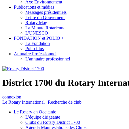
Axe Environnement
Publications et médias
Messages présidentiels
Lettre du Gouverneur
Rotary Mag
La Minute Rotarienne
L'UNESCO
FONDATION et POLIO +
La Fondation
Polio Plus
Annuaire Professionnel
L'annuaire professionnel
District 1700 du Rotary Interna
connexion
Le Rotary International
|
Recherche de club
Le Rotary en Occitanie
L'équipe dirigeante
Clubs du Rotary District 1700
Agenda Manifestations des Clubs