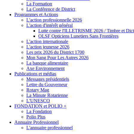
La Formation
La Conférence de District
Programmes et Actions
L'action professionnelle 2026
L'action d'intérêt général
Lutte contre l'ILLETRISME 2026 / Timbre et Dict
OLSF Opticiens Lunetiers Sans Frontières
L'action internationale
L'action jeunesse 2026
Les prix 2026 du District 1700
Mon Sang Pour Les Autres 2026
La banque alimentaire
Axe Environnement
Publications et médias
Messages présidentiels
Lettre du Gouverneur
Rotary Mag
La Minute Rotarienne
L'UNESCO
FONDATION et POLIO +
La Fondation
Polio Plus
Annuaire Professionnel
L'annuaire professionnel