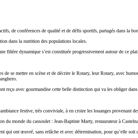
actifs, de conférences de qualité et de défis sportifs, partagés dans la b
tion dans la nutrition des populations locales.
 une filière dynamique s’est constituée progressivement autour de ce plat
nes de se mettre en scène et de décrire le Rotary, leur Rotary, avec humo
panghero.
 reçu avec gourmandise cette belle distinction qui va les obliger dans le
ambiance festive, très conviviale, à en croire les louanges provenant des
n du monde du cassoulet : Jean-Baptiste Marty, restaurateur à Castel
ent qui ont œuvré, sans relâche et avec détermination, pour qu’elle soit 