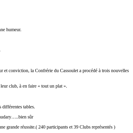
onne humeur.
.
ur et conviction, la Confrérie du Cassoulet a procédé à trois nouvelles
ur club, à en faire « tout un plat ».
 différentes tables.
naudary…..bien sûr
une grande réussite.( 240 participants et 39 Clubs représentés )