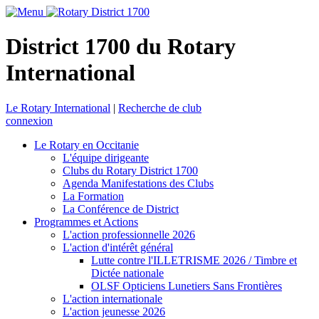
District 1700 du Rotary
International
Le Rotary International
|
Recherche de club
connexion
Le Rotary en Occitanie
L'équipe dirigeante
Clubs du Rotary District 1700
Agenda Manifestations des Clubs
La Formation
La Conférence de District
Programmes et Actions
L'action professionnelle 2026
L'action d'intérêt général
Lutte contre l'ILLETRISME 2026 / Timbre et
Dictée nationale
OLSF Opticiens Lunetiers Sans Frontières
L'action internationale
L'action jeunesse 2026