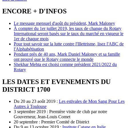
ENCORE + D'INFOS
Le message mensuel d'août du président, Mark Maloney
À compter du 1er juillet 2019, les taux de change du Rotary
International seront basés sur le taux du marché en vigueur le
1er de chaque mois
Pour tout savoir sur la lutte contre l'Illettrisme, lisez l'ABC de
l'Alphabétisation
Pendant près de 40 ans, Mark Daniel Maloney et sa famille
ont prouvé que le Rotary connecte le monde
Shekhar Mehta est choisi comme président 2021/2022 du
Rotary
LES DATES ET EVENEMENTS DU
DISTRICT 1700
Du 20 au 23 août 2019 :
Les estivales de Mon Sang Pour Les
Autres à Toulouse
3 septembre 2019 : Première visite de club par notre
Gouverneur, Jean-Louis Comet
20 septembre : Premier Comité de District
Du 9 au 13 octobre 2019 :
Institute Catane en Italie