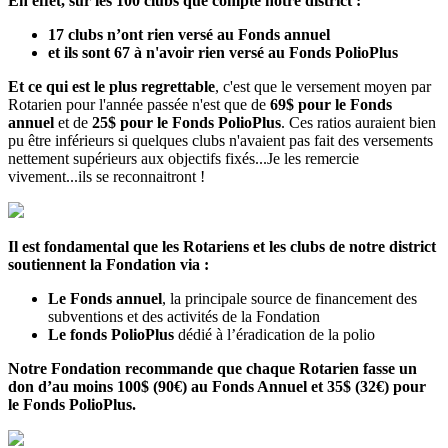
En effet, sur les 100 clubs que compte notre district :
17 clubs n’ont rien versé au Fonds annuel
et
ils sont 67 à n'avoir rien versé au Fonds PolioPlus
Et ce qui est le plus regrettable
, c'est que le versement moyen par
Rotarien pour l'année passée n'est que de
69$ pour le Fonds
annuel
et de
25$ pour le Fonds PolioPlus
. Ces ratios auraient bien
pu être inférieurs si quelques clubs n'avaient pas fait des versements
nettement supérieurs aux objectifs fixés...Je les remercie
vivement...ils se reconnaitront !
Il est fondamental que les Rotariens et les clubs de notre district
soutiennent la Fondation via :
Le Fonds annuel
, la principale source de financement des
subventions et des activités de la Fondation
Le fonds PolioPlus
dédié à l’éradication de la polio
Notre Fondation recommande que chaque Rotarien fasse un
don d’au moins 100$ (90€) au Fonds Annuel et 35$ (32€) pour
le Fonds PolioPlus.