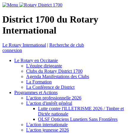
District 1700 du Rotary
International
Le Rotary International
|
Recherche de club
connexion
Le Rotary en Occitanie
L'équipe dirigeante
Clubs du Rotary District 1700
Agenda Manifestations des Clubs
La Formation
La Conférence de District
Programmes et Actions
L'action professionnelle 2026
L'action d'intérêt général
Lutte contre l'ILLETRISME 2026 / Timbre et
Dictée nationale
OLSF Opticiens Lunetiers Sans Frontières
L'action internationale
L'action jeunesse 2026