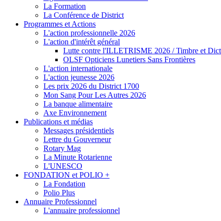
La Formation
La Conférence de District
Programmes et Actions
L'action professionnelle 2026
L'action d'intérêt général
Lutte contre l'ILLETRISME 2026 / Timbre et Dict
OLSF Opticiens Lunetiers Sans Frontières
L'action internationale
L'action jeunesse 2026
Les prix 2026 du District 1700
Mon Sang Pour Les Autres 2026
La banque alimentaire
Axe Environnement
Publications et médias
Messages présidentiels
Lettre du Gouverneur
Rotary Mag
La Minute Rotarienne
L'UNESCO
FONDATION et POLIO +
La Fondation
Polio Plus
Annuaire Professionnel
L'annuaire professionnel