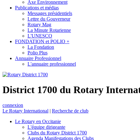
Axe Environnement
Publications et médias
Messages présidentiels
Lettre du Gouverneur
Rotary Mag
La Minute Rotarienne
L'UNESCO
FONDATION et POLIO +
La Fondation
Polio Plus
Annuaire Professionnel
L'annuaire professionnel
District 1700 du Rotary Interna
connexion
Le Rotary International
|
Recherche de club
Le Rotary en Occitanie
L'équipe dirigeante
Clubs du Rotary District 1700
Agenda Manifestations des Clubs