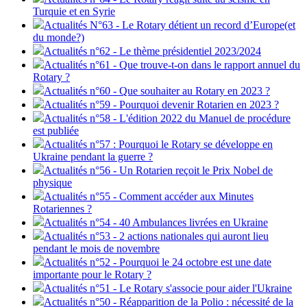
Turquie et en Syrie
Actualités N°63 - Le Rotary détient un record d’Europe(et
du monde?)
Actualités n°62 - Le thème présidentiel 2023/2024
Actualités n°61 - Que trouve-t-on dans le rapport annuel du
Rotary ?
Actualités n°60 - Que souhaiter au Rotary en 2023 ?
Actualités n°59 - Pourquoi devenir Rotarien en 2023 ?
Actualités n°58 - L'édition 2022 du Manuel de procédure
est publiée
Actualités n°57 : Pourquoi le Rotary se développe en
Ukraine pendant la guerre ?
Actualités n°56 - Un Rotarien reçoit le Prix Nobel de
physique
Actualités n°55 - Comment accéder aux Minutes
Rotariennes ?
Actualités n°54 - 40 Ambulances livrées en Ukraine
Actualités n°53 - 2 actions nationales qui auront lieu
pendant le mois de novembre
Actualités n°52 - Pourquoi le 24 octobre est une date
importante pour le Rotary ?
Actualités n°51 - Le Rotary s'associe pour aider l'Ukraine
Actualités n°50 - Réapparition de la Polio : nécessité de la