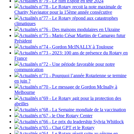
Actualités n°79 - Le film Espoir en tête 2024
Actualités n°78 - Le Rotary reçoit la note maximale de
Charity Navigator pour la 15ème année consécutive
Actualités n°77 - Le Rotary répond aux catastrophes
climatiques
Actualités n°76 - Des maisons modulaires en Ukraine
Actualités n°75 - Mario César Martins de Camargo futur
Président
Actualités n°74 - Gordon McINALLY à Toulouse
Actualités n°73 - 2023: 100 ans de présence du Rotary en
France
Actualités n°72 - Une période favorable pour notre
communication
Actualités n°71 - Pourquoi l’année Rotarienne se termine
en juin ?
Actualités n°70 - Le message de Gordon McInally à
Melbourne
Actualités n°69 - Le Rotary agit pour la protection des
abeilles
Actualités n°68 - La Semaine mondiale de la vaccination
Actualités n°67 - le One Rotary Center
Actualités n°66 - Le prix du leadership Sylvia Whitlock
Actualités n°65 - Chat GPT et le Rotary
Actualités n°64 - Le Rotary réagit suite au séisme en