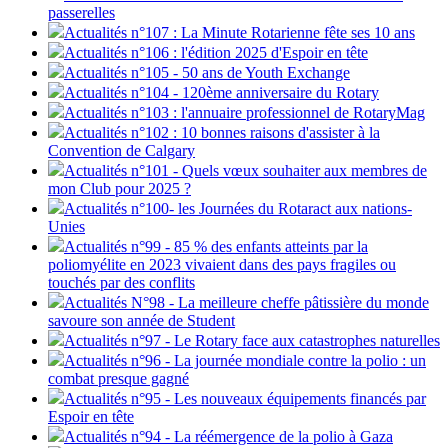
passerelles
Actualités n°107 : La Minute Rotarienne fête ses 10 ans
Actualités n°106 : l'édition 2025 d'Espoir en tête
Actualités n°105 - 50 ans de Youth Exchange
Actualités n°104 - 120ème anniversaire du Rotary
Actualités n°103 : l'annuaire professionnel de RotaryMag
Actualités n°102 : 10 bonnes raisons d'assister à la
Convention de Calgary
Actualités n°101 - Quels vœux souhaiter aux membres de
mon Club pour 2025 ?
Actualités n°100- les Journées du Rotaract aux nations-
Unies
Actualités n°99 - 85 % des enfants atteints par la
poliomyélite en 2023 vivaient dans des pays fragiles ou
touchés par des conflits
Actualités N°98 - La meilleure cheffe pâtissière du monde
savoure son année de Student
Actualités n°97 - Le Rotary face aux catastrophes naturelles
Actualités n°96 - La journée mondiale contre la polio : un
combat presque gagné
Actualités n°95 - Les nouveaux équipements financés par
Espoir en tête
Actualités n°94 - La réémergence de la polio à Gaza