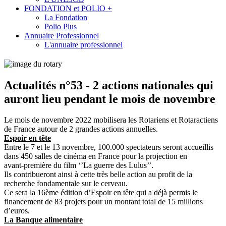
FONDATION et POLIO +
La Fondation
Polio Plus
Annuaire Professionnel
L'annuaire professionnel
Actualités n°53 - 2 actions nationales qui
auront lieu pendant le mois de novembre
Le mois de novembre 2022 mobilisera les Rotariens et Rotaractiens
de France
autour de 2 grandes actions
annuelles
.
Espoir en tête
Entre
le
7
et
le
13
novembre,
100.000
spectateurs seront accueillis
dans 450 salles
de cinéma en France pour la projection en
avant
-
première du film ‘’La guerre des Lulus’’.
Ils contribueront ainsi à
cette
très belle action
au profit de la
recherche fondamentale sur le
cerveau.
Ce sera la 16
ème
édition d’Espoir en tête qui a déjà permis le
financement de 83
projets pour un montant total de 15 millions
d’euros.
La Banque alimentaire