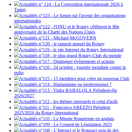
Actualités n° 124 - La Convention internationale 2026 à
Taipei
Actualités n°123 - Le forum sur l'avenir des organisations
internationales
Actualités n°122 - l'ONU et le Rotary célèbrent le 80e
anniversaire de la Charte des Nations Unies
Actualités n°121 - Michael McGOVERN
Actualités n°120 - le rapport annuel du Rotary
Actualités n°119 - le site Internet du Rotary International
Actualités n°118 - le plus grand Rotary-Club du monde
Actualités n°117 - Distinguer événements et actions
Actualités n°116 - 24 octobre : journée mondiale contre la
polio
Actualités n°115 - 15 membres pour créer un nouveau Club
Actualités n°114 - Humanitaire ou professionnel ?
Actualités n°113 - Yinka BABALOLA Président-élu
2026/2027
Actualités n°112 - les thèmes mensuels et celui d'août
Actualités n°111 - Francesco AREZZO Président
2025/2026 du Rotary International
Actualités n°110 - La Minute Rotarienne en anglais
Actualités n°109 - Le Conseil de Législation 2025
Actualités n°108 - L'Interact et le Rotaract sont-ils des