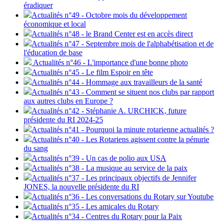
éradiquer
Actualités n°49 - Octobre mois du développement
économique et local
Actualités n°48 - le Brand Center est en accès direct
Actualités n°47 - Septembre mois de l'alphabétisation et de
l'éducation de base
Actualités n°46 - L'importance d'une bonne photo
Actualités n°45 - Le film Espoir en tête
Actualités n°44 - Hommage aux travailleurs de la santé
Actualités n°43 - Comment se situent nos clubs par rapport
aux autres clubs en Europe ?
Actualités n°42 - Stéphanie A. URCHICK, future
présidente du RI 2024-25
Actualités n°41 - Pourquoi la minute rotarienne actualités ?
Actualités n°40 - Les Rotariens agissent contre la pénurie
du sang
Actualités n°39 - Un cas de polio aux USA
Actualités n°38 - La musique au service de la paix
Actualités n°37 - Les principaux objectifs de Jennifer
JONES, la nouvelle présidente du RI
Actualités n°36 - Les conversations du Rotary sur Youtube
Actualités n°35 - Les amicales du Rotary
Actualités n°34 - Centres du Rotary pour la Paix