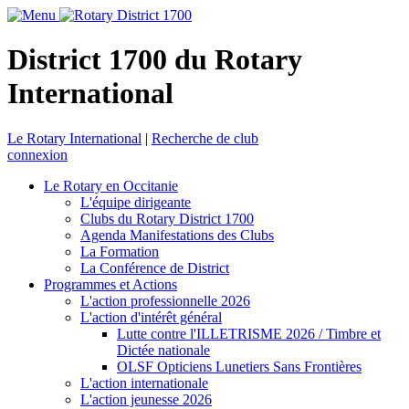
District 1700 du Rotary
International
Le Rotary International
|
Recherche de club
connexion
Le Rotary en Occitanie
L'équipe dirigeante
Clubs du Rotary District 1700
Agenda Manifestations des Clubs
La Formation
La Conférence de District
Programmes et Actions
L'action professionnelle 2026
L'action d'intérêt général
Lutte contre l'ILLETRISME 2026 / Timbre et
Dictée nationale
OLSF Opticiens Lunetiers Sans Frontières
L'action internationale
L'action jeunesse 2026