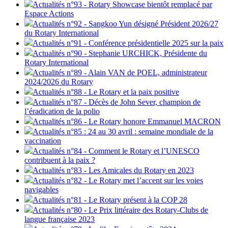
Actualités n°93 - Rotary Showcase bientôt remplacé par
Espace Actions
Actualités n°92 - Sangkoo Yun désigné Président 2026/27
du Rotary International
Actualités n°91 - Conférence présidentielle 2025 sur la paix
Actualités n°90 - Stephanie URCHICK, Présidente du
Rotary International
Actualités n°89 - Alain VAN de POEL, administrateur
2024/2026 du Rotary
Actualités n°88 - Le Rotary et la paix positive
Actualités n°87 - Décès de John Sever, champion de
l’éradication de la polio
Actualités n°86 - Le Rotary honore Emmanuel MACRON
Actualités n°85 : 24 au 30 avril : semaine mondiale de la
vaccination
Actualités n°84 - Comment le Rotary et l’UNESCO
contribuent à la paix ?
Actualités n°83 - Les Amicales du Rotary en 2023
Actualités n°82 - Le Rotary met l’accent sur les voies
navigables
Actualités n°81 - Le Rotary présent à la COP 28
Actualités n°80 - Le Prix littéraire des Rotary-Clubs de
langue française 2023