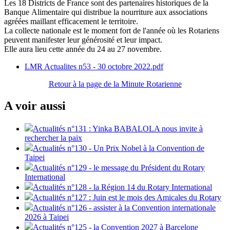
Les 18 Districts de France
sont des partenaires
historiques
de
la
Banque
Alimentaire
qui
distribue
la
nourriture
aux
associations
agréées maillant efficacement le territoire.
La collecte nationale
est le moment fort de
l'année où les Rotariens
peuvent manifester
leur générosité et
leur impact
.
Elle aura lieu
cette année
du 24 au 27 novembre
.
LMR Actualites n53 - 30 octobre 2022.pdf
Retour à la page de la Minute Rotarienne
A voir aussi
Actualités n°131 : Yinka BABALOLA nous invite à
rechercher la paix
Actualités n°130 - Un Prix Nobel à la Convention de
Taipei
Actualités n°129 - le message du Président du Rotary
International
Actualités n°128 - la Région 14 du Rotary International
Actualités n°127 : Juin est le mois des Amicales du Rotary
Actualités n°126 - assister à la Convention internationale
2026 à Taipei
Actualités n°125 - la Convention 2027 à Barcelone