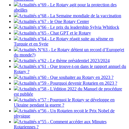
Actualités n°69 - Le Rotary agit pour la protection des
abeilles
Actualités n°68 - La Semaine mondiale de la vaccination
Actualités n°67 - le One Rotary Center
Actualités n°66 - Le prix du leadership Sylvia Whitlock
Actualités n°65 - Chat GPT et le Rotary
Actualités n°64 - Le Rotary réagit suite au séisme en
Turquie et en Syrie
Actualités N°63 - Le Rotary détient un record d’Europe(et
du monde?)
Actualités n°62 - Le thème présidentiel 2023/2024
Actualités n°61 - Que trouve-t-on dans le rapport annuel du
Rotary ?
Actualités n°60 - Que souhaiter au Rotary en 2023 ?
Actualités n°59 - Pourquoi devenir Rotarien en 2023 ?
Actualités n°58 - L'édition 2022 du Manuel de procédure
est publiée
Actualités n°57 : Pourquoi le Rotary se développe en
Ukraine pendant la guerre ?
Actualités n°56 - Un Rotarien reçoit le Prix Nobel de
physique
Actualités n°55 - Comment accéder aux Minutes
Rotariennes ?