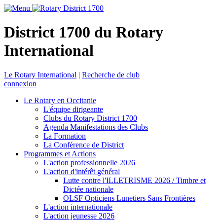
District 1700 du Rotary
International
Le Rotary International
|
Recherche de club
connexion
Le Rotary en Occitanie
L'équipe dirigeante
Clubs du Rotary District 1700
Agenda Manifestations des Clubs
La Formation
La Conférence de District
Programmes et Actions
L'action professionnelle 2026
L'action d'intérêt général
Lutte contre l'ILLETRISME 2026 / Timbre et
Dictée nationale
OLSF Opticiens Lunetiers Sans Frontières
L'action internationale
L'action jeunesse 2026