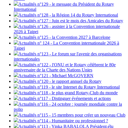
Actualités n°129 - le message du Président du Rotary
International
Actualités n°128 - la Région 14 du Rotary International
Actualités n°127 : Juin est le mois des Amicales du Rotary
Actualités n°126 - assister à la Convention internationale
2026 à Taipei
Actualités n°125 - la Convention 2027 à Barcelone
Actualités n° 124 - La Convention internationale 2026 à
Taipei
Actualités n°123 - Le forum sur l'avenir des organisations
internationales
Actualités n°122 - l'ONU et le Rotary célèbrent le 80e
anniversaire de la Charte des Nations Unies
Actualités n°121 - Michael McGOVERN
Actualités n°120 - le rapport annuel du Rotary
Actualités n°119 - le site Internet du Rotary International
Actualités n°118 - le plus grand Rotary-Club du monde
Actualités n°117 - Distinguer événements et actions
Actualités n°116 - 24 octobre : journée mondiale contre la
polio
Actualités n°115 - 15 membres pour créer un nouveau Club
Actualités n°114 - Humanitaire ou professionnel ?
Actualités n°113 - Yinka BABALOLA Président-élu