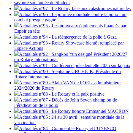
savoure son année de Student
Actualités n°97 - Le Rotary face aux catastrophes naturelles
Actualités n°96 - La journée mondiale contre la polio : un
combat presque gagné
Actualités n°95 - Les nouveaux équipements financés par
Espoir en tête
Actualités n°94 - La réémergence de la polio à Gaza
Actualités n°93 - Rotary Showcase bientôt remplacé par
Espace Actions
Actualités n°92 - Sangkoo Yun désigné Président 2026/27
du Rotary International
Actualités n°91 - Conférence présidentielle 2025 sur la paix
Actualités n°90 - Stephanie URCHICK, Présidente du
Rotary International
Actualités n°89 - Alain VAN de POEL, administrateur
2024/2026 du Rotary
Actualités n°88 - Le Rotary et la paix positive
Actualités n°87 - Décès de John Sever, champion de
l’éradication de la polio
Actualités n°86 - Le Rotary honore Emmanuel MACRON
Actualités n°85 : 24 au 30 avril : semaine mondiale de la
vaccination
Actualités n°84 - Comment le Rotary et l’UNESCO