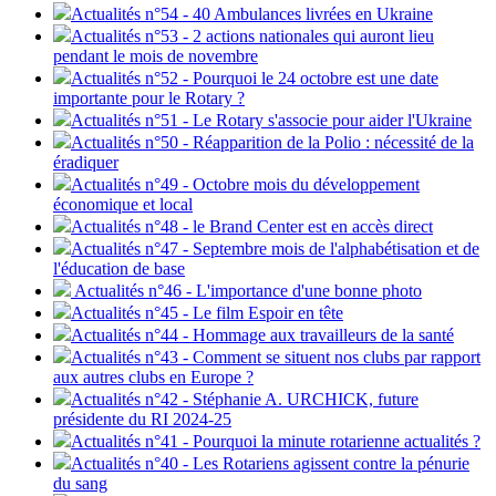
Actualités n°54 - 40 Ambulances livrées en Ukraine
Actualités n°53 - 2 actions nationales qui auront lieu
pendant le mois de novembre
Actualités n°52 - Pourquoi le 24 octobre est une date
importante pour le Rotary ?
Actualités n°51 - Le Rotary s'associe pour aider l'Ukraine
Actualités n°50 - Réapparition de la Polio : nécessité de la
éradiquer
Actualités n°49 - Octobre mois du développement
économique et local
Actualités n°48 - le Brand Center est en accès direct
Actualités n°47 - Septembre mois de l'alphabétisation et de
l'éducation de base
Actualités n°46 - L'importance d'une bonne photo
Actualités n°45 - Le film Espoir en tête
Actualités n°44 - Hommage aux travailleurs de la santé
Actualités n°43 - Comment se situent nos clubs par rapport
aux autres clubs en Europe ?
Actualités n°42 - Stéphanie A. URCHICK, future
présidente du RI 2024-25
Actualités n°41 - Pourquoi la minute rotarienne actualités ?
Actualités n°40 - Les Rotariens agissent contre la pénurie
du sang