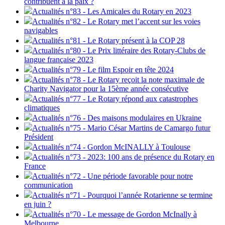
contribuent à la paix ?
Actualités n°83 - Les Amicales du Rotary en 2023
Actualités n°82 - Le Rotary met l’accent sur les voies
navigables
Actualités n°81 - Le Rotary présent à la COP 28
Actualités n°80 - Le Prix littéraire des Rotary-Clubs de
langue française 2023
Actualités n°79 - Le film Espoir en tête 2024
Actualités n°78 - Le Rotary reçoit la note maximale de
Charity Navigator pour la 15ème année consécutive
Actualités n°77 - Le Rotary répond aux catastrophes
climatiques
Actualités n°76 - Des maisons modulaires en Ukraine
Actualités n°75 - Mario César Martins de Camargo futur
Président
Actualités n°74 - Gordon McINALLY à Toulouse
Actualités n°73 - 2023: 100 ans de présence du Rotary en
France
Actualités n°72 - Une période favorable pour notre
communication
Actualités n°71 - Pourquoi l’année Rotarienne se termine
en juin ?
Actualités n°70 - Le message de Gordon McInally à
Melbourne