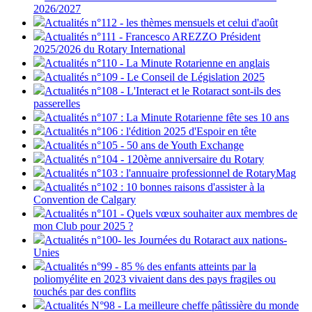
2026/2027
Actualités n°112 - les thèmes mensuels et celui d'août
Actualités n°111 - Francesco AREZZO Président
2025/2026 du Rotary International
Actualités n°110 - La Minute Rotarienne en anglais
Actualités n°109 - Le Conseil de Législation 2025
Actualités n°108 - L'Interact et le Rotaract sont-ils des
passerelles
Actualités n°107 : La Minute Rotarienne fête ses 10 ans
Actualités n°106 : l'édition 2025 d'Espoir en tête
Actualités n°105 - 50 ans de Youth Exchange
Actualités n°104 - 120ème anniversaire du Rotary
Actualités n°103 : l'annuaire professionnel de RotaryMag
Actualités n°102 : 10 bonnes raisons d'assister à la
Convention de Calgary
Actualités n°101 - Quels vœux souhaiter aux membres de
mon Club pour 2025 ?
Actualités n°100- les Journées du Rotaract aux nations-
Unies
Actualités n°99 - 85 % des enfants atteints par la
poliomyélite en 2023 vivaient dans des pays fragiles ou
touchés par des conflits
Actualités N°98 - La meilleure cheffe pâtissière du monde