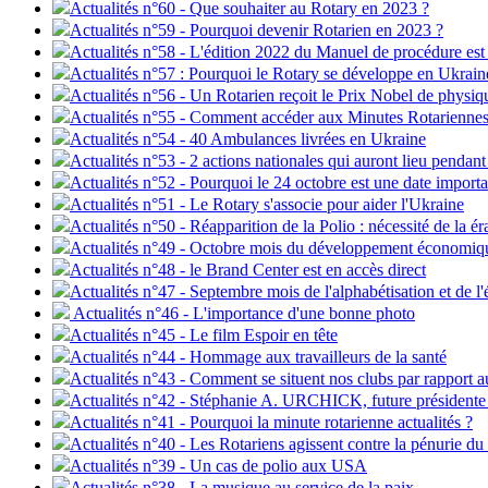
Actualités n°60 - Que souhaiter au Rotary en 2023 ?
Actualités n°59 - Pourquoi devenir Rotarien en 2023 ?
Actualités n°58 - L'édition 2022 du Manuel de procédure est
Actualités n°57 : Pourquoi le Rotary se développe en Ukrain
Actualités n°56 - Un Rotarien reçoit le Prix Nobel de physiq
Actualités n°55 - Comment accéder aux Minutes Rotariennes
Actualités n°54 - 40 Ambulances livrées en Ukraine
Actualités n°53 - 2 actions nationales qui auront lieu penda
Actualités n°52 - Pourquoi le 24 octobre est une date importa
Actualités n°51 - Le Rotary s'associe pour aider l'Ukraine
Actualités n°50 - Réapparition de la Polio : nécessité de la é
Actualités n°49 - Octobre mois du développement économiqu
Actualités n°48 - le Brand Center est en accès direct
Actualités n°47 - Septembre mois de l'alphabétisation et de l
Actualités n°46 - L'importance d'une bonne photo
Actualités n°45 - Le film Espoir en tête
Actualités n°44 - Hommage aux travailleurs de la santé
Actualités n°43 - Comment se situent nos clubs par rapport a
Actualités n°42 - Stéphanie A. URCHICK, future président
Actualités n°41 - Pourquoi la minute rotarienne actualités ?
Actualités n°40 - Les Rotariens agissent contre la pénurie du
Actualités n°39 - Un cas de polio aux USA
Actualités n°38 - La musique au service de la paix