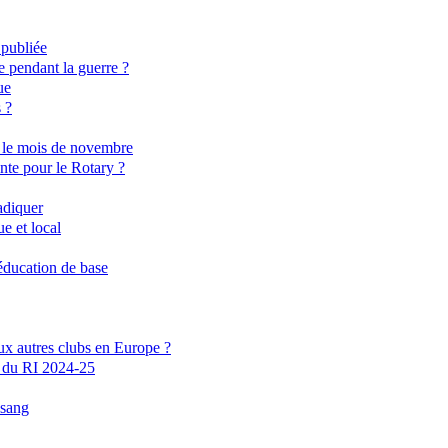
 publiée
e pendant la guerre ?
ue
 ?
nt le mois de novembre
nte pour le Rotary ?
radiquer
e et local
'éducation de base
ux autres clubs en Europe ?
e du RI 2024-25
 sang