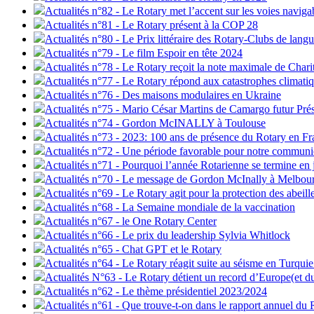
Actualités n°82 - Le Rotary met l’accent sur les voies naviga
Actualités n°81 - Le Rotary présent à la COP 28
Actualités n°80 - Le Prix littéraire des Rotary-Clubs de lang
Actualités n°79 - Le film Espoir en tête 2024
Actualités n°78 - Le Rotary reçoit la note maximale de Char
Actualités n°77 - Le Rotary répond aux catastrophes climati
Actualités n°76 - Des maisons modulaires en Ukraine
Actualités n°75 - Mario César Martins de Camargo futur Pré
Actualités n°74 - Gordon McINALLY à Toulouse
Actualités n°73 - 2023: 100 ans de présence du Rotary en Fr
Actualités n°72 - Une période favorable pour notre communi
Actualités n°71 - Pourquoi l’année Rotarienne se termine en 
Actualités n°70 - Le message de Gordon McInally à Melbou
Actualités n°69 - Le Rotary agit pour la protection des abeill
Actualités n°68 - La Semaine mondiale de la vaccination
Actualités n°67 - le One Rotary Center
Actualités n°66 - Le prix du leadership Sylvia Whitlock
Actualités n°65 - Chat GPT et le Rotary
Actualités n°64 - Le Rotary réagit suite au séisme en Turquie
Actualités N°63 - Le Rotary détient un record d’Europe(et 
Actualités n°62 - Le thème présidentiel 2023/2024
Actualités n°61 - Que trouve-t-on dans le rapport annuel du 