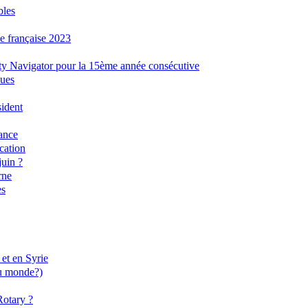
bles
ue française 2023
ity Navigator pour la 15ème année consécutive
ques
sident
ance
cation
juin ?
rne
es
 et en Syrie
du monde?)
Rotary ?