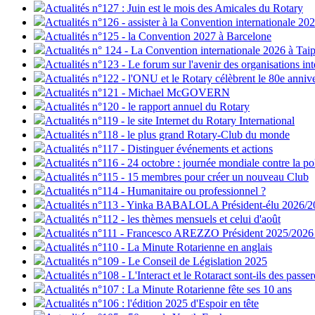
Actualités n°127 : Juin est le mois des Amicales du Rotary
Actualités n°126 - assister à la Convention internationale 20
Actualités n°125 - la Convention 2027 à Barcelone
Actualités n° 124 - La Convention internationale 2026 à Taip
Actualités n°123 - Le forum sur l'avenir des organisations int
Actualités n°122 - l'ONU et le Rotary célèbrent le 80e anniv
Actualités n°121 - Michael McGOVERN
Actualités n°120 - le rapport annuel du Rotary
Actualités n°119 - le site Internet du Rotary International
Actualités n°118 - le plus grand Rotary-Club du monde
Actualités n°117 - Distinguer événements et actions
Actualités n°116 - 24 octobre : journée mondiale contre la po
Actualités n°115 - 15 membres pour créer un nouveau Club
Actualités n°114 - Humanitaire ou professionnel ?
Actualités n°113 - Yinka BABALOLA Président-élu 2026/2
Actualités n°112 - les thèmes mensuels et celui d'août
Actualités n°111 - Francesco AREZZO Président 2025/2026 d
Actualités n°110 - La Minute Rotarienne en anglais
Actualités n°109 - Le Conseil de Législation 2025
Actualités n°108 - L'Interact et le Rotaract sont-ils des passer
Actualités n°107 : La Minute Rotarienne fête ses 10 ans
Actualités n°106 : l'édition 2025 d'Espoir en tête