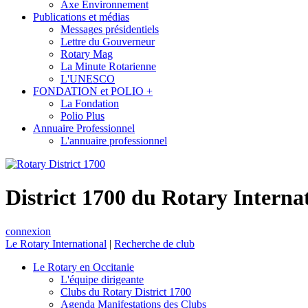
Axe Environnement
Publications et médias
Messages présidentiels
Lettre du Gouverneur
Rotary Mag
La Minute Rotarienne
L'UNESCO
FONDATION et POLIO +
La Fondation
Polio Plus
Annuaire Professionnel
L'annuaire professionnel
District 1700 du Rotary Interna
connexion
Le Rotary International
|
Recherche de club
Le Rotary en Occitanie
L'équipe dirigeante
Clubs du Rotary District 1700
Agenda Manifestations des Clubs