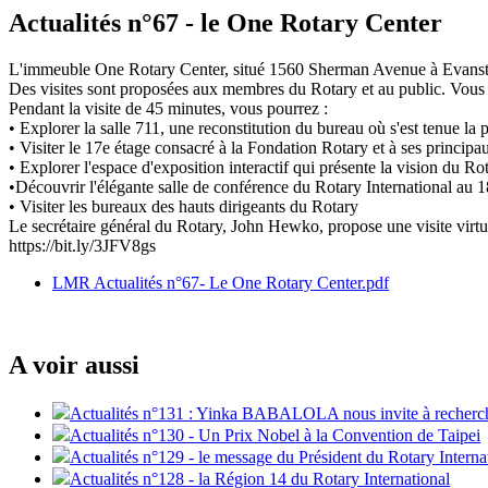
Actualités n°67 - le One Rotary Center
L'immeuble One Rotary Center, situé 1560 Sherman Avenue à Evanston 
Des visites sont proposées aux membres du Rotary et au public. Vous
Pendant la visite de 45 minutes, vous pourrez :
• Explorer la salle 711, une reconstitution du bureau où s'est tenue la
• Visiter le 17e étage consacré à la Fondation Rotary et à ses princip
• Explorer l'espace d'exposition interactif qui présente la vision du Rota
•Découvrir l'élégante salle de conférence du Rotary International au 1
• Visiter les bureaux des hauts dirigeants du Rotary
Le secrétaire général du Rotary, John Hewko, propose une visite virt
https://bit.ly/3JFV8gs
LMR Actualités n°67- Le One Rotary Center.pdf
A voir aussi
Actualités n°131 : Yinka BABALOLA nous invite à recherch
Actualités n°130 - Un Prix Nobel à la Convention de Taipei
Actualités n°129 - le message du Président du Rotary Interna
Actualités n°128 - la Région 14 du Rotary International