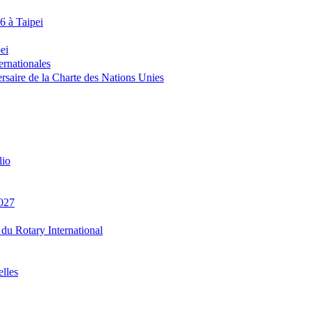
26 à Taipei
ei
ernationales
ersaire de la Charte des Nations Unies
lio
027
u Rotary International
elles