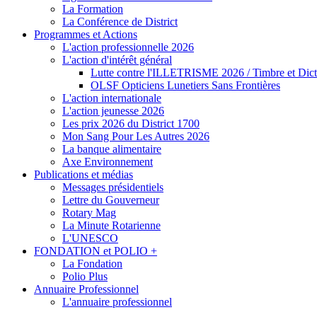
La Formation
La Conférence de District
Programmes et Actions
L'action professionnelle 2026
L'action d'intérêt général
Lutte contre l'ILLETRISME 2026 / Timbre et Dict
OLSF Opticiens Lunetiers Sans Frontières
L'action internationale
L'action jeunesse 2026
Les prix 2026 du District 1700
Mon Sang Pour Les Autres 2026
La banque alimentaire
Axe Environnement
Publications et médias
Messages présidentiels
Lettre du Gouverneur
Rotary Mag
La Minute Rotarienne
L'UNESCO
FONDATION et POLIO +
La Fondation
Polio Plus
Annuaire Professionnel
L'annuaire professionnel