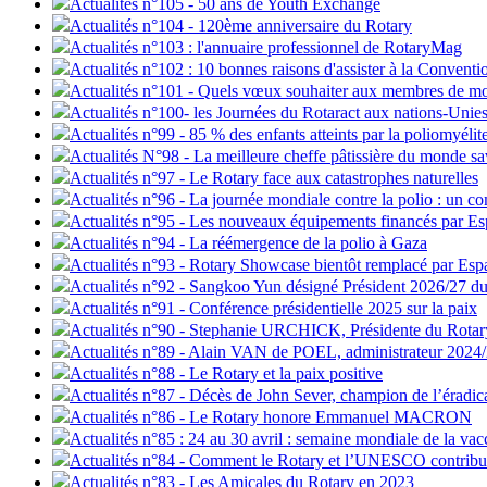
Actualités n°105 - 50 ans de Youth Exchange
Actualités n°104 - 120ème anniversaire du Rotary
Actualités n°103 : l'annuaire professionnel de RotaryMag
Actualités n°102 : 10 bonnes raisons d'assister à la Convent
Actualités n°101 - Quels vœux souhaiter aux membres de m
Actualités n°100- les Journées du Rotaract aux nations-Unie
Actualités n°99 - 85 % des enfants atteints par la poliomyélit
Actualités N°98 - La meilleure cheffe pâtissière du monde s
Actualités n°97 - Le Rotary face aux catastrophes naturelles
Actualités n°96 - La journée mondiale contre la polio : un 
Actualités n°95 - Les nouveaux équipements financés par Esp
Actualités n°94 - La réémergence de la polio à Gaza
Actualités n°93 - Rotary Showcase bientôt remplacé par Esp
Actualités n°92 - Sangkoo Yun désigné Président 2026/27 du
Actualités n°91 - Conférence présidentielle 2025 sur la paix
Actualités n°90 - Stephanie URCHICK, Présidente du Rotary
Actualités n°89 - Alain VAN de POEL, administrateur 2024
Actualités n°88 - Le Rotary et la paix positive
Actualités n°87 - Décès de John Sever, champion de l’éradica
Actualités n°86 - Le Rotary honore Emmanuel MACRON
Actualités n°85 : 24 au 30 avril : semaine mondiale de la vac
Actualités n°84 - Comment le Rotary et l’UNESCO contribue
Actualités n°83 - Les Amicales du Rotary en 2023