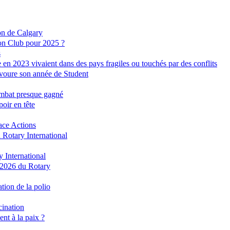
ion de Calgary
on Club pour 2025 ?
s
e en 2023 vivaient dans des pays fragiles ou touchés par des conflits
avoure son année de Student
combat presque gagné
oir en tête
ace Actions
 Rotary International
 International
/2026 du Rotary
tion de la polio
cination
nt à la paix ?