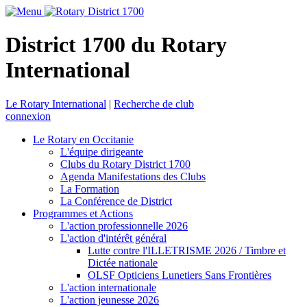
District 1700 du Rotary
International
Le Rotary International
|
Recherche de club
connexion
Le Rotary en Occitanie
L'équipe dirigeante
Clubs du Rotary District 1700
Agenda Manifestations des Clubs
La Formation
La Conférence de District
Programmes et Actions
L'action professionnelle 2026
L'action d'intérêt général
Lutte contre l'ILLETRISME 2026 / Timbre et
Dictée nationale
OLSF Opticiens Lunetiers Sans Frontières
L'action internationale
L'action jeunesse 2026