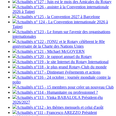
Actualités n°127 : Juin est le mois des Amicales du Rotary
Actualités n°126 - assister à la Convention internationale
2026 à Taipei
Actualités n°125 - la Convention 2027 à Barcelone
Actualités n° 124 - La Convention internationale 2026 à
Taipei
Actualités n°123 - Le forum sur l'avenir des organisations
internationales
Actualités n°122 - l'ONU et le Rotary célèbrent le 80e
anniversaire de la Charte des Nations Unies
Actualités n°121 - Michael McGOVERN
Actualités n°120 - le rapport annuel du Rotary
Actualités n°119 - le site Internet du Rotary International
Actualités n°118 - le plus grand Rotary-Club du monde
Actualités n°117 - Distinguer événements et actions
Actualités n°116 - 24 octobre : journée mondiale contre la
polio
Actualités n°115 - 15 membres pour créer un nouveau Club
Actualités n°114 - Humanitaire ou professionnel ?
Actualités n°113 - Yinka BABALOLA Président-élu
2026/2027
Actualités n°112 - les thèmes mensuels et celui d'août
Actualités n°111 - Francesco AREZZO Président