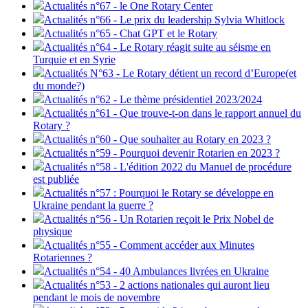
Actualités n°67 - le One Rotary Center
Actualités n°66 - Le prix du leadership Sylvia Whitlock
Actualités n°65 - Chat GPT et le Rotary
Actualités n°64 - Le Rotary réagit suite au séisme en
Turquie et en Syrie
Actualités N°63 - Le Rotary détient un record d’Europe(et
du monde?)
Actualités n°62 - Le thème présidentiel 2023/2024
Actualités n°61 - Que trouve-t-on dans le rapport annuel du
Rotary ?
Actualités n°60 - Que souhaiter au Rotary en 2023 ?
Actualités n°59 - Pourquoi devenir Rotarien en 2023 ?
Actualités n°58 - L'édition 2022 du Manuel de procédure
est publiée
Actualités n°57 : Pourquoi le Rotary se développe en
Ukraine pendant la guerre ?
Actualités n°56 - Un Rotarien reçoit le Prix Nobel de
physique
Actualités n°55 - Comment accéder aux Minutes
Rotariennes ?
Actualités n°54 - 40 Ambulances livrées en Ukraine
Actualités n°53 - 2 actions nationales qui auront lieu
pendant le mois de novembre