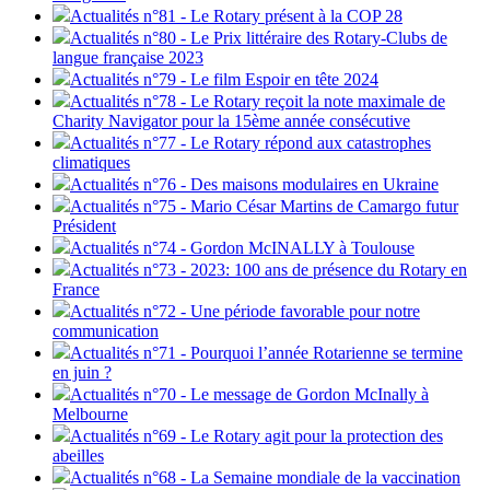
Actualités n°81 - Le Rotary présent à la COP 28
Actualités n°80 - Le Prix littéraire des Rotary-Clubs de
langue française 2023
Actualités n°79 - Le film Espoir en tête 2024
Actualités n°78 - Le Rotary reçoit la note maximale de
Charity Navigator pour la 15ème année consécutive
Actualités n°77 - Le Rotary répond aux catastrophes
climatiques
Actualités n°76 - Des maisons modulaires en Ukraine
Actualités n°75 - Mario César Martins de Camargo futur
Président
Actualités n°74 - Gordon McINALLY à Toulouse
Actualités n°73 - 2023: 100 ans de présence du Rotary en
France
Actualités n°72 - Une période favorable pour notre
communication
Actualités n°71 - Pourquoi l’année Rotarienne se termine
en juin ?
Actualités n°70 - Le message de Gordon McInally à
Melbourne
Actualités n°69 - Le Rotary agit pour la protection des
abeilles
Actualités n°68 - La Semaine mondiale de la vaccination