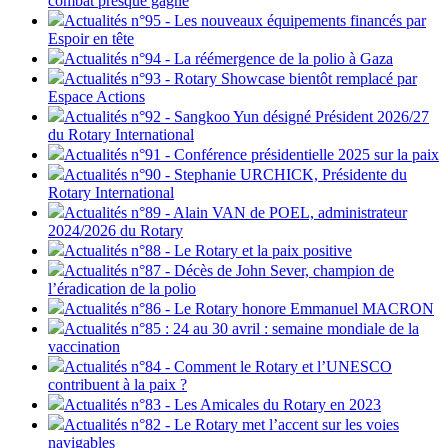
combat presque gagné
Actualités n°95 - Les nouveaux équipements financés par
Espoir en tête
Actualités n°94 - La réémergence de la polio à Gaza
Actualités n°93 - Rotary Showcase bientôt remplacé par
Espace Actions
Actualités n°92 - Sangkoo Yun désigné Président 2026/27
du Rotary International
Actualités n°91 - Conférence présidentielle 2025 sur la paix
Actualités n°90 - Stephanie URCHICK, Présidente du
Rotary International
Actualités n°89 - Alain VAN de POEL, administrateur
2024/2026 du Rotary
Actualités n°88 - Le Rotary et la paix positive
Actualités n°87 - Décès de John Sever, champion de
l’éradication de la polio
Actualités n°86 - Le Rotary honore Emmanuel MACRON
Actualités n°85 : 24 au 30 avril : semaine mondiale de la
vaccination
Actualités n°84 - Comment le Rotary et l’UNESCO
contribuent à la paix ?
Actualités n°83 - Les Amicales du Rotary en 2023
Actualités n°82 - Le Rotary met l’accent sur les voies
navigables