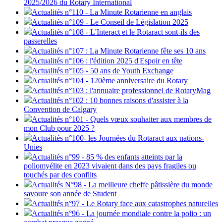
2025/2026 du Rotary International
Actualités n°110 - La Minute Rotarienne en anglais
Actualités n°109 - Le Conseil de Législation 2025
Actualités n°108 - L'Interact et le Rotaract sont-ils des
passerelles
Actualités n°107 : La Minute Rotarienne fête ses 10 ans
Actualités n°106 : l'édition 2025 d'Espoir en tête
Actualités n°105 - 50 ans de Youth Exchange
Actualités n°104 - 120ème anniversaire du Rotary
Actualités n°103 : l'annuaire professionnel de RotaryMag
Actualités n°102 : 10 bonnes raisons d'assister à la
Convention de Calgary
Actualités n°101 - Quels vœux souhaiter aux membres de
mon Club pour 2025 ?
Actualités n°100- les Journées du Rotaract aux nations-
Unies
Actualités n°99 - 85 % des enfants atteints par la
poliomyélite en 2023 vivaient dans des pays fragiles ou
touchés par des conflits
Actualités N°98 - La meilleure cheffe pâtissière du monde
savoure son année de Student
Actualités n°97 - Le Rotary face aux catastrophes naturelles
Actualités n°96 - La journée mondiale contre la polio : un