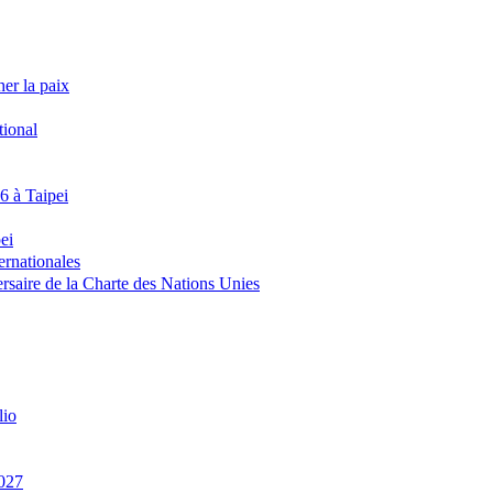
er la paix
tional
26 à Taipei
ei
ernationales
ersaire de la Charte des Nations Unies
lio
027