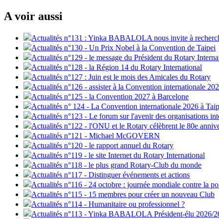
A voir aussi
Actualités n°131 : Yinka BABALOLA nous invite à recherch
Actualités n°130 - Un Prix Nobel à la Convention de Taipei
Actualités n°129 - le message du Président du Rotary Interna
Actualités n°128 - la Région 14 du Rotary International
Actualités n°127 : Juin est le mois des Amicales du Rotary
Actualités n°126 - assister à la Convention internationale 20
Actualités n°125 - la Convention 2027 à Barcelone
Actualités n° 124 - La Convention internationale 2026 à Taip
Actualités n°123 - Le forum sur l'avenir des organisations int
Actualités n°122 - l'ONU et le Rotary célèbrent le 80e anniv
Actualités n°121 - Michael McGOVERN
Actualités n°120 - le rapport annuel du Rotary
Actualités n°119 - le site Internet du Rotary International
Actualités n°118 - le plus grand Rotary-Club du monde
Actualités n°117 - Distinguer événements et actions
Actualités n°116 - 24 octobre : journée mondiale contre la po
Actualités n°115 - 15 membres pour créer un nouveau Club
Actualités n°114 - Humanitaire ou professionnel ?
Actualités n°113 - Yinka BABALOLA Président-élu 2026/2