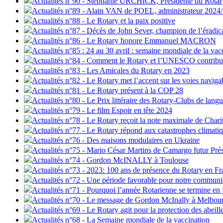
Actualités n°90 - Stephanie URCHICK, Présidente du Rotary
Actualités n°89 - Alain VAN de POEL, administrateur 2024
Actualités n°88 - Le Rotary et la paix positive
Actualités n°87 - Décès de John Sever, champion de l’éradica
Actualités n°86 - Le Rotary honore Emmanuel MACRON
Actualités n°85 : 24 au 30 avril : semaine mondiale de la vac
Actualités n°84 - Comment le Rotary et l’UNESCO contribue
Actualités n°83 - Les Amicales du Rotary en 2023
Actualités n°82 - Le Rotary met l’accent sur les voies naviga
Actualités n°81 - Le Rotary présent à la COP 28
Actualités n°80 - Le Prix littéraire des Rotary-Clubs de lang
Actualités n°79 - Le film Espoir en tête 2024
Actualités n°78 - Le Rotary reçoit la note maximale de Char
Actualités n°77 - Le Rotary répond aux catastrophes climati
Actualités n°76 - Des maisons modulaires en Ukraine
Actualités n°75 - Mario César Martins de Camargo futur Pré
Actualités n°74 - Gordon McINALLY à Toulouse
Actualités n°73 - 2023: 100 ans de présence du Rotary en Fr
Actualités n°72 - Une période favorable pour notre communi
Actualités n°71 - Pourquoi l’année Rotarienne se termine en 
Actualités n°70 - Le message de Gordon McInally à Melbou
Actualités n°69 - Le Rotary agit pour la protection des abeill
Actualités n°68 - La Semaine mondiale de la vaccination