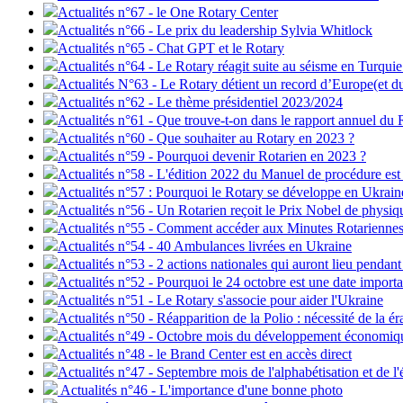
Actualités n°67 - le One Rotary Center
Actualités n°66 - Le prix du leadership Sylvia Whitlock
Actualités n°65 - Chat GPT et le Rotary
Actualités n°64 - Le Rotary réagit suite au séisme en Turquie
Actualités N°63 - Le Rotary détient un record d’Europe(et 
Actualités n°62 - Le thème présidentiel 2023/2024
Actualités n°61 - Que trouve-t-on dans le rapport annuel du 
Actualités n°60 - Que souhaiter au Rotary en 2023 ?
Actualités n°59 - Pourquoi devenir Rotarien en 2023 ?
Actualités n°58 - L'édition 2022 du Manuel de procédure est
Actualités n°57 : Pourquoi le Rotary se développe en Ukrain
Actualités n°56 - Un Rotarien reçoit le Prix Nobel de physiq
Actualités n°55 - Comment accéder aux Minutes Rotariennes
Actualités n°54 - 40 Ambulances livrées en Ukraine
Actualités n°53 - 2 actions nationales qui auront lieu penda
Actualités n°52 - Pourquoi le 24 octobre est une date importa
Actualités n°51 - Le Rotary s'associe pour aider l'Ukraine
Actualités n°50 - Réapparition de la Polio : nécessité de la é
Actualités n°49 - Octobre mois du développement économiqu
Actualités n°48 - le Brand Center est en accès direct
Actualités n°47 - Septembre mois de l'alphabétisation et de l
Actualités n°46 - L'importance d'une bonne photo