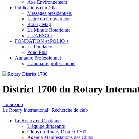
Axe Environnement
Publications et médias
Messages présidentiels
Lettre du Gouverneur
Rotary Mag
La Minute Rotarienne
L'UNESCO
FONDATION et POLIO +
La Fondation
Polio Plus
Annuaire Professionnel
L'annuaire professionnel
District 1700 du Rotary Interna
connexion
Le Rotary International
|
Recherche de club
Le Rotary en Occitanie
L'équipe dirigeante
Clubs du Rotary District 1700
Agenda Manifestations des Clubs