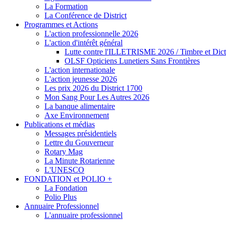
La Formation
La Conférence de District
Programmes et Actions
L'action professionnelle 2026
L'action d'intérêt général
Lutte contre l'ILLETRISME 2026 / Timbre et Dict
OLSF Opticiens Lunetiers Sans Frontières
L'action internationale
L'action jeunesse 2026
Les prix 2026 du District 1700
Mon Sang Pour Les Autres 2026
La banque alimentaire
Axe Environnement
Publications et médias
Messages présidentiels
Lettre du Gouverneur
Rotary Mag
La Minute Rotarienne
L'UNESCO
FONDATION et POLIO +
La Fondation
Polio Plus
Annuaire Professionnel
L'annuaire professionnel