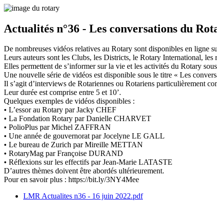
Actualités n°36 - Les conversations du Rot
De nombreuses vidéos relatives au Rotary sont disponibles en ligne s
Leurs auteurs sont les Clubs, les Districts, le Rotary International, les
Elles permettent de s’informer sur la vie et les activités du Rotary s
Une nouvelle série de vidéos est disponible sous le titre « Les conver
Il s’agit d’interviews de Rotariennes ou Rotariens particulièrement com
Leur durée est comprise entre 5 et 10’.
Quelques exemples de vidéos disponibles :
• L’essor au Rotary par Jacky CHEF
• La Fondation Rotary par Danielle CHARVET
• PolioPlus par Michel ZAFFRAN
• Une année de gouvernorat par Jocelyne LE GALL
• Le bureau de Zurich par Mireille METTAN
• RotaryMag par Françoise DURAND
• Réflexions sur les effectifs par Jean-Marie LATASTE
D’autres thèmes doivent être abordés ultérieurement.
Pour en savoir plus : https://bit.ly/3NY4Mee
LMR Actualites n36 - 16 juin 2022.pdf