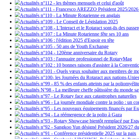
Actualités n°112 - les thèmes mensuels et celui d'août
Actualités n°111 - Francesco AREZZO Président 2025/2026 d
Actualités n°110 - La Minute Rotarienne en anglais
Actualités n°109 - Le Conseil de Législation 2025
Actualités n°108 - L'Interact et le Rotaract sont-ils des passer
Actualités n°107 : La Minute Rotarienne fête ses 10 ans
Actualités n°106 : l'édition 2025 d'Espoir en tête
Actualités n°105 - 50 ans de Youth Exchange
Actualités n°104 - 120ème anniversaire du Rotary
Actualités n°103 : l'annuaire professionnel de RotaryMag
Actualités n°102 : 10 bonnes raisons d'assister à la Convent
Actualités n°101 - Quels vœux souhaiter aux membres de m
Actualités n°100- les Journées du Rotaract aux nations-Unie
Actualités n°99 - 85 % des enfants atteints par la poliomyélit
Actualités N°98 - La meilleure cheffe pâtissière du monde s
Actualités n°97 - Le Rotary face aux catastrophes naturelles
Actualités n°96 - La journée mondiale contre la polio : un 
Actualités n°95 - Les nouveaux équipements financés par Esp
Actualités n°94 - La réémergence de la polio à Gaza
Actualités n°93 - Rotary Showcase bientôt remplacé par Esp
Actualités n°92 - Sangkoo Yun désigné Président 2026/27 du
Actualités n°91 - Conférence présidentielle 2025 sur la paix