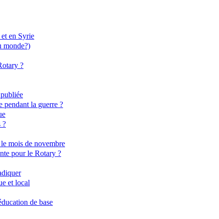
 et en Syrie
du monde?)
Rotary ?
 publiée
e pendant la guerre ?
ue
 ?
nt le mois de novembre
nte pour le Rotary ?
radiquer
e et local
'éducation de base