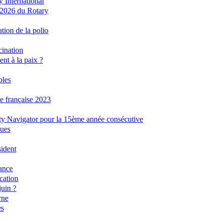
 International
/2026 du Rotary
tion de la polio
cination
nt à la paix ?
bles
ue française 2023
ity Navigator pour la 15ème année consécutive
ques
sident
ance
cation
juin ?
rne
es