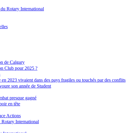
u Rotary International
elles
ion de Calgary
on Club pour 2025 ?
s
e en 2023 vivaient dans des pays fragiles ou touchés par des conflits
avoure son année de Student
combat presque gagné
oir en tête
ace Actions
 Rotary International